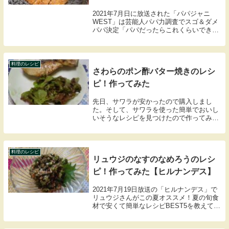
2021年7月日に放送された「パパジャニ
WEST」は芸能人パパ力調査でスゴ＆ダメ
パパ決定「パパだったらこれくらいできて
よ！当たり前パパ力検定」では、梅沢富美
男さん、和泉元彌さん、トレエンの斎藤司
さん、あばれる君、ジャニーズWESTの重
岡大毅...
料理のレシピ
さわらのポン酢バター焼きのレシ
ピ！作ってみた
先日、サワラが安かったので購入しまし
た。そして、サワラを使った簡単でおいし
いそうなレシピを見つけたので作ってみま
した。そのレシピと作ってみた感想を紹介
します。
料理のレシピ
リュウジのなすのなめろうのレシ
ピ！作ってみた【ヒルナンデス】
2021年7月19日放送の「ヒルナンデス」で
リュウジさんがこの夏オススメ！夏の旬食
材で安くて簡単なレシピBEST5を教えてく
れました。その中でなすのなめろうのレシ
ピを作ってみました。なすのなめろうのレ