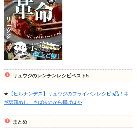
リュウジのレンチンレシピベスト5
★
【ヒルナンデス】リュウジのフライパンレシピ5品！ネ
ギ塩鶏めし、さば缶のから揚げほか
まとめ