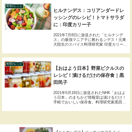
シピと作った感想を紹介します。
料理のレシピ
ヒルナンデス：コリアンダードレ
ッシングのレシピ！トマトサラダ
に：印度カリー子
2021年7月8日に放送された「ヒルナンデ
ス」の最強マニア子に教わるンデス！元東
大院生のスパイス料理研究家 印度カリー子
さんが食欲の落ちる夏場を乗り切る、スパ
イスを“かけるだけ”の超簡単レシピを教え
てくれました。 こちらではコリアンダード
レ...
料理のレシピ
【おはよう日本】野菜ピクルスの
レシピ！漬けるだけの保存食｜黒
田民子
2021年5月18日に放送されたNHK「おはよ
う日本」のまちかど情報室は漬けるだけ！
手軽でおいしい保存食。料理研究家黒田民
子さんが野菜ピクルスの作り方を教えてく
れました。こちらでは野菜ピクルスの材料
や作り方のレシピをまとめましたので紹介
しま...