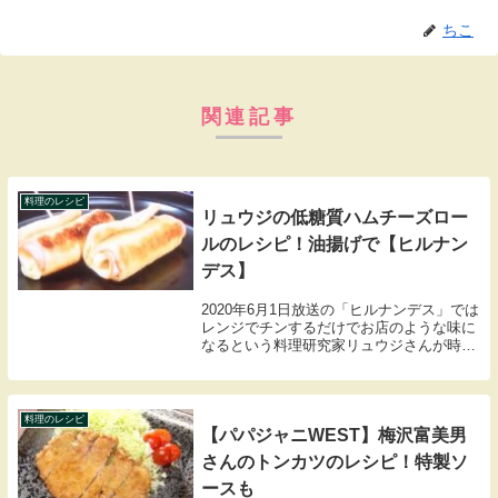
ちこ
関連記事
料理のレシピ
リュウジの低糖質ハムチーズロー
ルのレシピ！油揚げで【ヒルナン
デス】
2020年6月1日放送の「ヒルナンデス」では
レンジでチンするだけでお店のような味に
なるという料理研究家リュウジさんが時
短！失敗なし！おいしい！無限レンジ飯の
レシピを教えてくれました。ここでは油揚
げで作る低糖質ハムチーズロールのレシピ
をまとめ...
料理のレシピ
【パパジャニWEST】梅沢富美男
さんのトンカツのレシピ！特製ソ
ースも