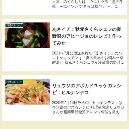
2020年3月14日に放送された「ズームイン
サタデー」のおうちで簡単に作れるアレン
ジトーストのレシピ。キムチ×マヨネーズ
など、食パンの上に様々な具材を乗せて楽
しめるアレンジトーストが今話題に。こち
らではリュウジさんの悪魔のタルタル納豆
トース...
料理のレシピ
おはよう日本：ウエカツ流 塩イ
ワシの作り方＆アレンジレシピ！
イワシを長く楽しめる
2020年9月5日に放送されたNHK「おはよう
日本」のくらしりは「ウエカツ流！魚の学
校 ～塩イワシで“さらば夏バテ”～」ここ
では上田勝彦さんのウエカツ流の塩イワシ
の作り方、アレンジレシピをまとめました
ので紹介します。
料理のレシピ
あさイチ：秋元さくらシェフの夏
野菜のアヒージョのレシピ！作っ
てみた
2021年7月に放送された「あさイチ」のハ
レトケキッチンは「夏の食卓のお悩み一挙
解決!」秋元さくらシェフが冷蔵庫の野菜を