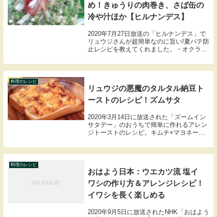
【沸騰ワード】志麻さんのホタテ
のメンチカツのレシピ！タルタル
ソースも
2021年8月13日に放送された「沸騰ワード
10」は伝説の家政婦志麻さんスタジオリク
エストSPこちらでは家政婦志麻さんのホ
タテのメンチカツのレシピを紹介します。
料理のレシピ
リュウジの夏バテ防止レシピまと
め！きゅうりの肉巻き、さば缶の
冷や汁ほか【ヒルナンデス】
2020年7月27日放送の「ヒルナンデス」で
リュウジさんが超簡単なのに旨い!夏バテ防
止レシピを教えてくれました。・オクラな
めろう・さば缶の冷汁・ピーマン丼・きゅ
うりの肉巻きの4品のレシピをまとめまし
たので紹介します。
料理のレシピ
リュウジの悪魔のタルタル納豆ト
ーストのレシピ！ズムサタ