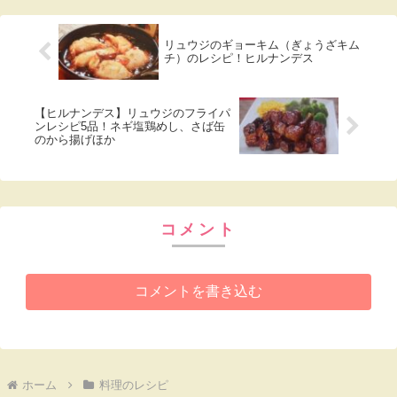
一掃する料理として夏野菜のアヒージョを
つくっていました。実際につくってみまし
たのでレシピと作ってみた感想を紹介しま
す。
料理のレシピ
リュウジのアボカドユッケのレシ
ピ！ヒルナンデス
2020年7月13日放送の「ヒルナンデス」は
今話題のバズるレシピ!料理研究家リュウジ
さんが超簡単低糖質アレンジ料理を教えて
くれました。ここではアボカドユッケのレ
シピをまとめましたので紹介します。
リュウジのギョーキム（ぎょうざキム
チ）のレシピ！ヒルナンデス
【ヒルナンデス】リュウジのフライパ
ンレシピ5品！ネギ塩鶏めし、さば缶
のから揚げほか