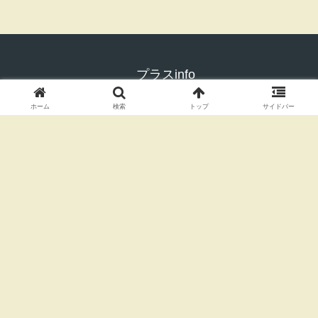
コメント
コメントを書き込む
ホーム
検索
トップ
サイドバー
ホーム
料理のレシピ
プラスinfo
お問い合わせ
サイトマップ
プライバシーポリシー
運営者情報＆免責事項
© 2021 プラスinfo.