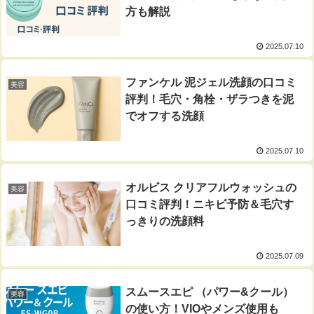
方も解説
2025.07.10
ファンケル 泥ジェル洗顔の口コミ
美容
評判！毛穴・角栓・ザラつきを泥
でオフする洗顔
2025.07.10
オルビス クリアフルウォッシュの
美容
口コミ評判！ニキビ予防＆毛穴す
っきりの洗顔料
2025.07.09
スムースエピ （パワー&クール）
美容
の使い方！VIOやメンズ使用も