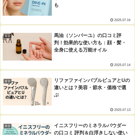
も
2025.07.16
馬油（ソンバーユ）の口コミ評
美容
判！効果的な使い方も：顔・髪・
全身に使える万能オイル
2025.07.14
リファファインバブルピュアとUの
美容
違いとは？美容・節水・価格で選
ぶ
2025.07.13
イニスフリーのミネラルパウダー
美容
の口コミ 評判＆白浮きしない使い