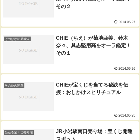
その２
2014.05.27
CHIE（ちえ）が菊地亜美、鈴木
そのほかの芸能人
奈々、具志堅用高をオーラ鑑定！
その１
2014.05.26
CHIEが宝くじを当てる秘訣を伝
その他の開運
授：おしかけスピリチュアル
2014.05.25
JR小岩駅南口売り場：宝くじ開運
当たる宝くじ売り場
スポット