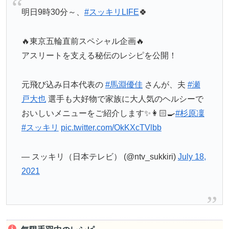
明日9時30分～、
#スッキリLIFE
🍀
🔥東京五輪直前スペシャル企画🔥
アスリートを支える秘伝のレシピを公開！
元飛び込み日本代表の
#馬淵優佳
さんが、夫
#瀬
戸大也
選手も大好物で家族に大人気のヘルシーで
おいしいメニューをご紹介します✨👩🏻‍🍳
#杉原凜
#スッキリ
pic.twitter.com/OkKXcTVlbb
— スッキリ（日本テレビ） (@ntv_sukkiri)
July 18,
2021