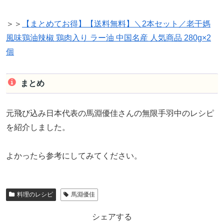
＞＞
【まとめてお得】【送料無料】＼2本セット／老干媽
風味鶏油辣椒 鶏肉入り ラー油 中国名産 人気商品 280g×2
個
まとめ
元飛び込み日本代表の馬淵優佳さんの無限手羽中のレシピ
を紹介しました。
よかったら参考にしてみてください。
料理のレシピ
馬淵優佳
シェアする