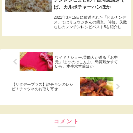
ば、カルボチャーハンほか
2021年3月15日に放送された「ヒルナンデ
ス」ではリュウジさんの簡単、時短、失敗
なしのレンチンレシピベスト5を紹介して
いました。GENERATIONS from EXILE
TRIBEの小森隼さんと関口メンディーさん
が料理に挑戦！・カルボ...
ワイドナショー:芸能人が送る「お中
元」!まつのはこんぶ、烏骨鶏かすて
いら、本生水羊羹ほか
【サタデープラス】謎チキンのレシ
ピ！チャツネのお取り寄せ
コメント