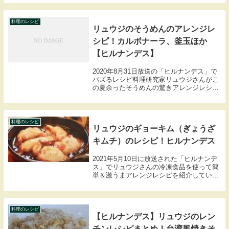
を作ってみました。無限きゅうりのレシピ
と作った感想を紹介します。
料理のレシピ
リュウジのそうめんのアレンジレ
シピ！カルボナーラ、釜玉ほか
【ヒルナンデス】
2020年8月31日放送の「ヒルナンデス」で
バズるレシピ料理研究家リュウジさんがこ
の夏余ったそうめんの驚きアレンジレシピ
を教えてくれました。・そうめんで焼きそ
ば・卵かけそうめん焼き・カルボナーラそ
うめん・冷製パスタ風そうめん・釜玉そう
めんリ...
料理のレシピ
リュウジのギョーキム（ぎょうざ
キムチ）のレシピ！ヒルナンデス
2021年5月10日に放送された「ヒルナンデ
ス」でリュウジさんの冷凍食品を使って簡
単＆激うまアレンジレシピを紹介していま
した。こちらでは冷凍餃子を使ったギョー
キムの材料や作り方のレシピをまとめまし
たので紹介します。
料理のレシピ
【ヒルナンデス】リュウジのレン
チンレシピまとめ！台湾風焼きそ