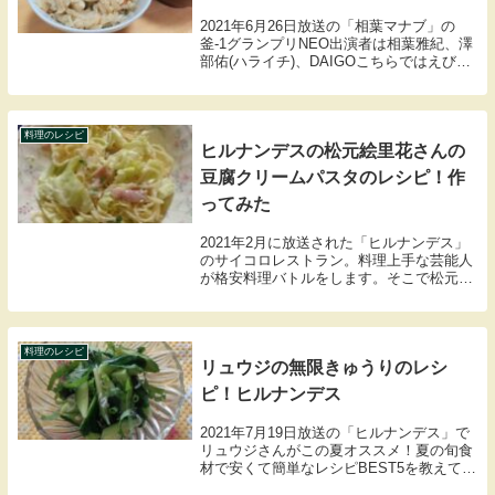
2021年6月26日放送の「相葉マナブ」の
釜-1グランプリNEO出演者は相葉雅紀、澤
部佑(ハライチ)、DAIGOこちらではえびめ
し釜飯の材料や作り方のレシピをまとめま
したので紹介します。
料理のレシピ
ヒルナンデスの松元絵里花さんの
豆腐クリームパスタのレシピ！作
ってみた
2021年2月に放送された「ヒルナンデス」
のサイコロレストラン。料理上手な芸能人
が格安料理バトルをします。そこで松元絵
里花さんが作っていたキャベツの豆腐クリ
ームパスタがヘルシーでおいしそうだった
ので作ってみました。
料理のレシピ
リュウジの無限きゅうりのレシ
ピ！ヒルナンデス
2021年7月19日放送の「ヒルナンデス」で
リュウジさんがこの夏オススメ！夏の旬食
材で安くて簡単なレシピBEST5を教えてく
れました。その中で無限きゅうりのレシピ