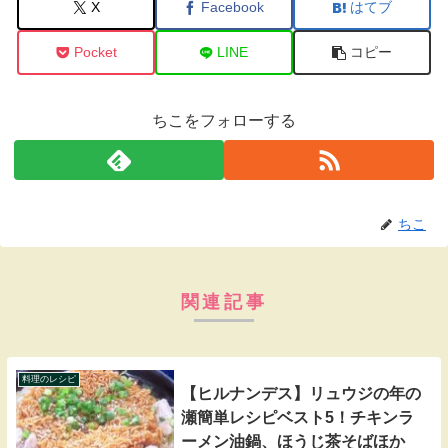
X
Facebook
はてブ
Pocket
LINE
コピー
ちこをフォローする
ちこ
関連記事
料理のレシピ
【ヒルナンデス】リュウジの年の
瀬簡単レシピベスト5！チキンラ
ーメン油鍋、ほうじ茶そばほか