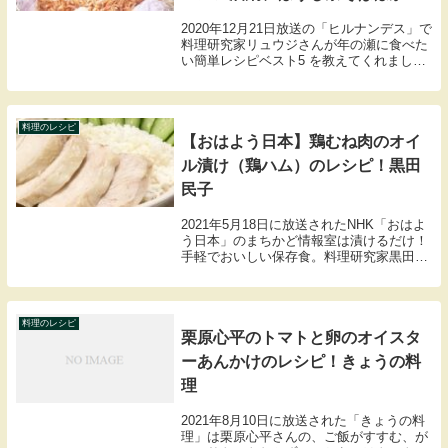
2020年12月21日放送の「ヒルナンデス」で
料理研究家リュウジさんが年の瀬に食べた
い簡単レシピベスト5 を教えてくれまし
た。年の瀬に食べたい簡単レシピベスト5
まとめ・チキンラーメン油鍋・鶏白湯ねぎ
ま鍋・ほうじ茶そば・そばペペ・至高の豚
キ...
料理のレシピ
【おはよう日本】鶏むね肉のオイ
ル漬け（鶏ハム）のレシピ！黒田
民子
2021年5月18日に放送されたNHK「おはよ
う日本」のまちかど情報室は漬けるだけ！
手軽でおいしい保存食。料理研究家黒田民
子さんが鶏むね肉のオイル漬け（鶏ハム）
の作り方を教えてくれました。こちらでは
鶏むね肉のオイル漬け（鶏ハム）の材料や
作り...
料理のレシピ
栗原心平のトマトと卵のオイスタ
ーあんかけのレシピ！きょうの料
理
2021年8月10日に放送された「きょうの料
理」は栗原心平さんの、ご飯がすすむ、が