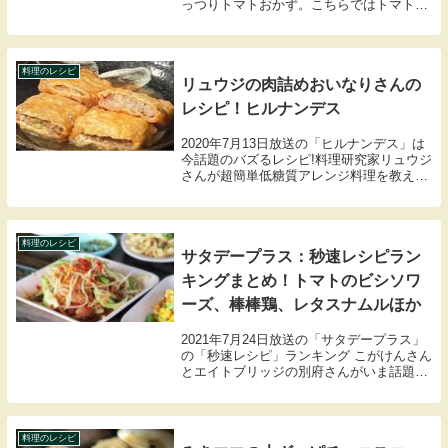
っつりトマトおかず。こちらではトマトと
卵のオイスターあんかけの材料や作り方の
レシピをまとめましたので紹介します。
料理のレシピ
リュウジの肉詰めおいなりさんの
レシピ！ヒルナンデス
2020年7月13日放送の「ヒルナンデス」は
今話題のバズるレシピ!料理研究家リュウジ
さんが超簡単低糖質アレンジ料理を教えて
くれました。ここでは肉詰めおいなりさん
のレシピをまとめましたので紹介します。
料理のレシピ
サタデープラス：秒速レシピラン
キングまとめ！トマトのビシソワ
ーズ、棒棒鶏、レタスナムルほか
2021年7月24日放送の「サタデープラス」
の「秒速レシピ」ランキング こがけんさん
とエイトブリッジの別府さんがいま話題
の“秒”で完成する料理“秒速レシピ”に挑戦。
実際に作って調理時間順にランキングを紹
介してましたのでまとめてみました。
料理のレシピ