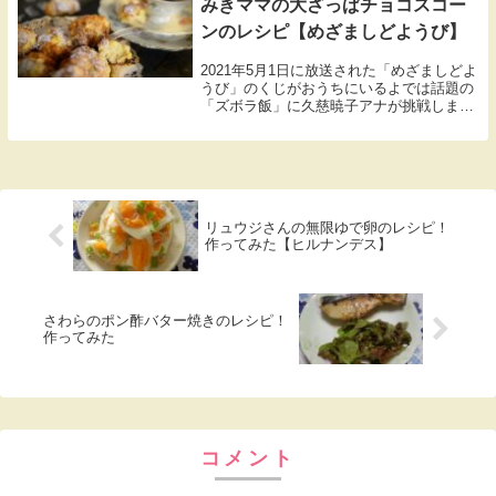
みきママの大ざっぱチョコスコー
ンのレシピ【めざましどようび】
2021年5月1日に放送された「めざましどよ
うび」のくじがおうちにいるよでは話題の
「ズボラ飯」に久慈暁子アナが挑戦します
SNSでは今ズボラ飯のレシピが人気。人気
料理研究家 みきママが大ざっぱチョコスコ
ーンのレシピを教えてくれましたので紹介
し...
リュウジさんの無限ゆで卵のレシピ！
作ってみた【ヒルナンデス】
さわらのポン酢バター焼きのレシピ！
作ってみた
コメント