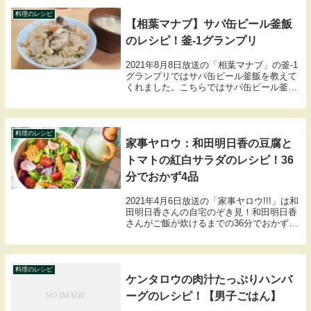
料理のレシピ
【相葉マナブ】サバ缶ビール釜飯
のレシピ！釜-1グランプリ
2021年8月8日放送の「相葉マナブ」の釜-1
グランプリではサバ缶ビール釜飯を教えて
くれました。こちらではサバ缶ビール釜飯
の材料や作り方のレシピをまとめましたの
で紹介します。
料理のレシピ
家事ヤロウ：和田明日香の豆腐と
トマトの紅白サラダのレシピ！36
分でおかず4品
2021年4月6日放送の「家事ヤロウ!!!」は和
田明日香さんの自宅のぞき見！和田明日香
さんがご飯が炊けるまでの36分でおかず4
品作る！こちらでは豆腐とトマトの紅白サ
ラダの材料や作り方のレシピをまとめまし
たので紹介します。
料理のレシピ
ケンタロウの肉汁たっぷりハンバ
ーグのレシピ！【男子ごはん】