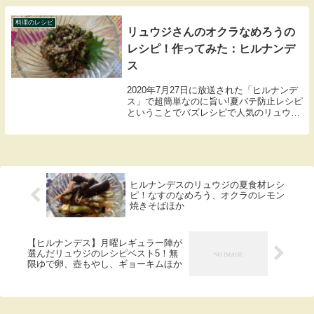
さんが調理します。・レンジ豚つくね・ホ
ワイトチ...
料理のレシピ
リュウジさんのオクラなめろうの
レシピ！作ってみた：ヒルナンデ
ス
2020年7月27日に放送された「ヒルナンデ
ス」で超簡単なのに旨い!夏バテ防止レシピ
ということでバズレシピで人気のリュウジ
さんが料理を作っていました。オクラと大
葉が家にあったのでリュウジさんが作って
いたオクラなめろうを作ってみました。オ
クラ...
ヒルナンデスのリュウジの夏食材レシ
ピ！なすのなめろう、オクラのレモン
焼きそばほか
【ヒルナンデス】月曜レギュラー陣が
選んだリュウジのレシピベスト5！無
限ゆで卵、壺もやし、ギョーキムほか