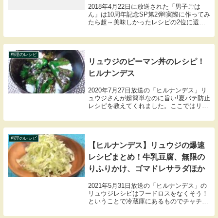
2018年4月22日に放送された「男子ごは
ん」は10周年記念SP第2弾!実際に作ってみ
たら超～美味しかったレシピの2位に選ば
れた料理はケンタロウさんの小林家秘伝肉
汁たっぷりハンバーグでした。そんな小林
家秘伝肉汁たっぷりハンバーグの材料や作
り...
料理のレシピ
リュウジのピーマン丼のレシピ！
ヒルナンデス
2020年7月27日放送の「ヒルナンデス」リ
ュウジさんが超簡単なのに旨い!夏バテ防止
レシピを教えてくれました。ここではリュ
ウジさんのピーマン丼のレシピをまとめま
したので紹介します。
料理のレシピ
【ヒルナンデス】リュウジの爆速
レシピまとめ！牛乳豆腐、無限の
りふりかけ、ゴマドレサラダほか
2021年5月31日放送の「ヒルナンデス」の
リュウジレシピはフードロスをなくそう！
ということで冷蔵庫にあるものでチャチャ
っとできる爆速レシピを紹介していまし
た。ハナコの岡部さん・菊田さんとニコル