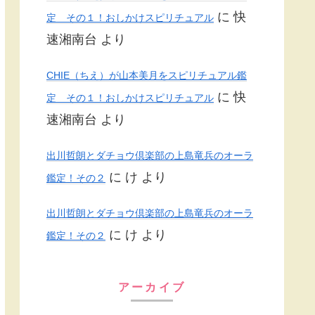
に
快
定 その１！おしかけスピリチュアル
速湘南台
より
CHIE（ちえ）が山本美月をスピリチュアル鑑
に
快
定 その１！おしかけスピリチュアル
速湘南台
より
出川哲朗とダチョウ倶楽部の上島竜兵のオーラ
に
け
より
鑑定！その２
出川哲朗とダチョウ倶楽部の上島竜兵のオーラ
に
け
より
鑑定！その２
アーカイブ