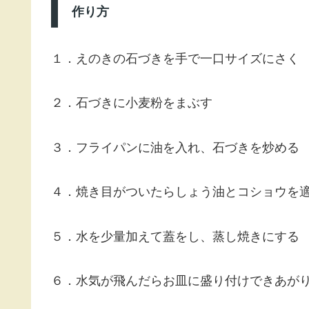
作り方
１．えのきの石づきを手で一口サイズにさく
２．石づきに小麦粉をまぶす
３．フライパンに油を入れ、石づきを炒める
４．焼き目がついたらしょう油とコショウを
５．水を少量加えて蓋をし、蒸し焼きにする
６．水気が飛んだらお皿に盛り付けできあが