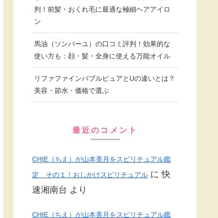
判！前髪・おくれ毛に最適な極細ヘアアイロ
ン
馬油（ソンバーユ）の口コミ評判！効果的な
使い方も：顔・髪・全身に使える万能オイル
リファファインバブルピュアとUの違いとは？
美容・節水・価格で選ぶ
最近のコメント
CHIE（ちえ）が山本美月をスピリチュアル鑑
に
快
定 その１！おしかけスピリチュアル
速湘南台
より
CHIE（ちえ）が山本美月をスピリチュアル鑑