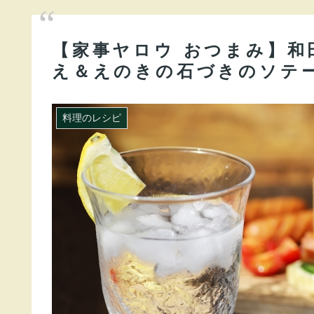
【家事ヤロウ おつまみ】和
え＆えのきの石づきのソテ
料理のレシピ