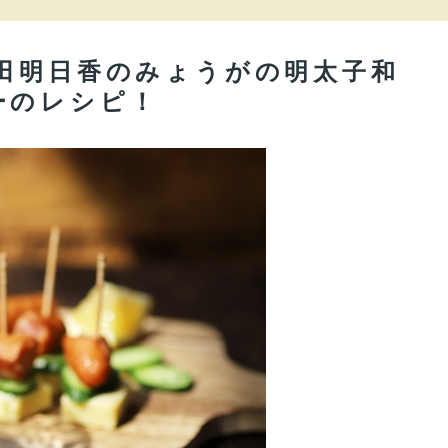
田明日香のみょうがの明太子和
ーのレシピ！