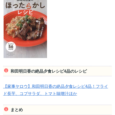
和田明日香の絶品夕食レシピ4品のレシピ
【家事ヤロウ】和田明日香の絶品夕食レシピ4品！フライ
ド長芋、コブサラダ、トマト味噌汁ほか
まとめ