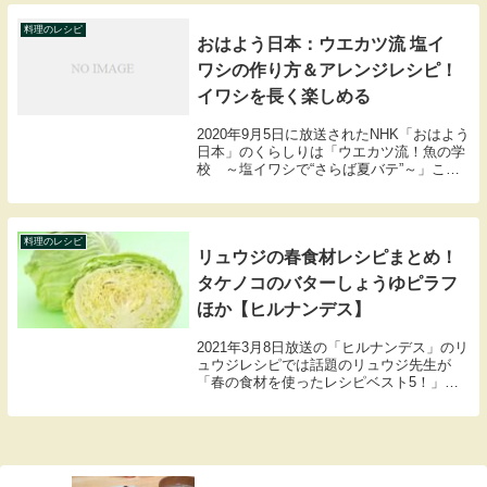
料理のレシピ
おはよう日本：ウエカツ流 塩イ
ワシの作り方＆アレンジレシピ！
イワシを長く楽しめる
2020年9月5日に放送されたNHK「おはよう
日本」のくらしりは「ウエカツ流！魚の学
校 ～塩イワシで“さらば夏バテ”～」ここ
では上田勝彦さんのウエカツ流の塩イワシ
の作り方、アレンジレシピをまとめました
ので紹介します。
料理のレシピ
リュウジの春食材レシピまとめ！
タケノコのバターしょうゆピラフ
ほか【ヒルナンデス】
2021年3月8日放送の「ヒルナンデス」のリ
ュウジレシピでは話題のリュウジ先生が
「春の食材を使ったレシピベスト5！」を
教えてくれました。・レンジでとろとろオ
ニオンスープ・しらすのユッケ風・クリー
ミーポテサラ・春キャベツのステーキ・タ
ケノコの...