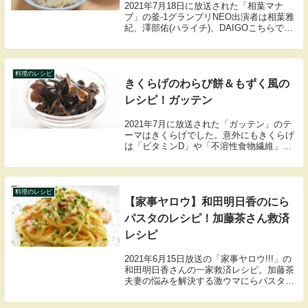
2021年7月18日に放送された「相葉マナ
ブ」の釜-1グランプリNEO出演者は相葉雅
紀、澤部佑(ハライチ)、DAIGOこちらでは
新しくチャンピョンになったキンパ釜飯の
材料や作り方のレシピをまとめましたので
紹介します。
料理のレシピ
きくらげのわらび餅＆もずく風の
レシピ！ガッテン
2021年7月に放送された「ガッテン」のテ
ーマはきくらげでした。意外にもきくらげ
は「ビタミンD」や「不溶性食物繊維」な
どが豊富で栄養素がたくさん服編まれた食
材です。そこで番組で教えてくれたきくら
げを使ったわらび餅＆もずく風のレシピの
紹介をし...
料理のレシピ
【家事ヤロウ】和田明日香のにら
パスタのレシピ！加藤茶さん救済
レシピ
2021年6月15日放送の「家事ヤロウ!!!」の
和田明日香さんの一家救済レシピ。加藤茶
夫妻の悩みを解決する激ウマにらパスタの
材料や作り方のレシピをまとめましたので
紹介します。