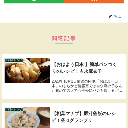
ちこ
関連記事
料理のレシピ
【おはよう日本 】簡単パンづく
りのレシピ！吉永麻衣子
2020年10月2日放送のNHK「おはよう日
本」のまちかど情報室では吉永麻衣子さん
が初めての人でも手軽にパンを焼けるパン
のレシピを教えてくれました。そんなパン
の材料や作り方のレシピをまとめましたの
で紹介します。
料理のレシピ
【相葉マナブ】豚汁釜飯のレシ
ピ！釜-1グランプリ