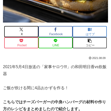
X
Facebook
はてブ
Pocket
LINE
コピー
2021.08.09
2021年5月4日放送の「家事ヤロウ!!!」の和田明日香vs炊飯
器
ご飯が炊ける間に4品おかずを作る！
こちらではチーズバーガーの中身ハンバーグの材料や作り
方のレシピをまとめましたので紹介します。