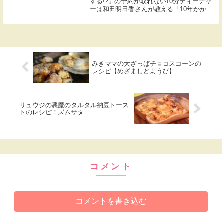
する!?」の予約が取れない10分ティーチャ
ーは和田明日香さんが教える「10年かかっ
て地味ごはん。」こちらではふわふわ鶏つ
くねの材料や作り方のレシピをまとめまし
たので紹介します。
みきママの大ざっぱチョコスコーンの
レシピ【めざましどようび】
リュウジの悪魔のタルタル納豆トース
トのレシピ！ズムサタ
コメント
コメントを書き込む