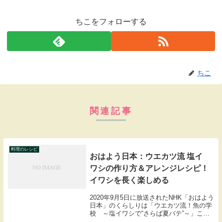
ちこをフォローする
ちこ
関連記事
料理のレシピ
おはよう日本：ウエカツ流 塩イ
ワシの作り方＆アレンジレシピ！
イワシを長く楽しめる
2020年9月5日に放送されたNHK「おはよう
日本」のくらしりは「ウエカツ流！魚の学
校 ～塩イワシで“さらば夏バテ”～」ここ
では上田勝彦さんのウエカツ流の塩イワシ