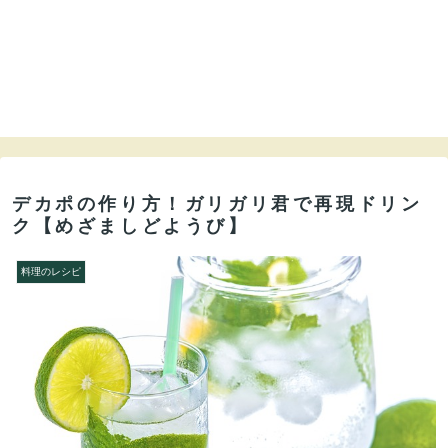
デカポの作り方！ガリガリ君で再現ドリン
ク【めざましどようび】
料理のレシピ