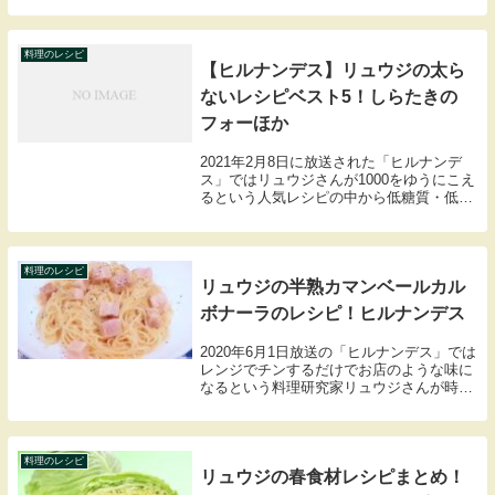
の作り方、アレンジレシピをまとめました
ので紹介します。
料理のレシピ
【ヒルナンデス】リュウジの太ら
ないレシピベスト5！しらたきの
フォーほか
2021年2月8日に放送された「ヒルナンデ
ス」ではリュウジさんが1000をゆうにこえ
るという人気レシピの中から低糖質・低カ
ロリーなのに、食べて大満足の太らないお
かずレシピおすすめベスト5を紹介してく
れました。・なんちゃってクラムチャウダ
ー・...
料理のレシピ
リュウジの半熟カマンベールカル
ボナーラのレシピ！ヒルナンデス
2020年6月1日放送の「ヒルナンデス」では
レンジでチンするだけでお店のような味に
なるという料理研究家リュウジさんが時
短！失敗なし！おいしい！無限レンジ飯の
レシピを教えてくれました。ここでは半熟
カマンベールカルボナーラのレシピをまと
めました...
料理のレシピ
リュウジの春食材レシピまとめ！