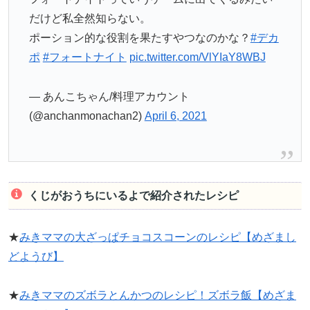
だけど私全然知らない。
ポーション的な役割を果たすやつなのかな？
#デカ
ポ
#フォートナイト
pic.twitter.com/VlYIaY8WBJ
— あんこちゃん/料理アカウント
(@anchanmonachan2)
April 6, 2021
くじがおうちにいるよで紹介されたレシピ
★
みきママの大ざっぱチョコスコーンのレシピ【めざまし
どようび】
★
みきママのズボラとんかつのレシピ！ズボラ飯【めざま