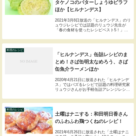
タケノコのバターしょうゆピラフ
ほか【ヒルナンデス】
2021年3月8日放送の「ヒルナンデス」のリ
ュウジレシピでは話題のリュウジ先生が
「春の食材を使ったレシピベスト5！」を
教えてくれました。・レンジでとろとろオ
ニオンスープ・しらすのユッケ風・クリー
ミーポテサラ・春キャベツのステーキ・タ
ケノコの...
料理のレシピ
「ヒルナンデス」缶詰レシピのま
とめ！さば缶明太なめろう、さば
缶魚介ラーメンほか
2020年4月21日に放送された「ヒルナンデ
ス」ではバズるレシピで話題の料理研究家
リュウジさんがお手軽缶詰アレンジレシピ
を教えてくれました。ここではリュウジさ
んの無限に食べられる缶詰レシピ5品をま
とめましたので紹介します。
料理のレシピ
土曜はナニする：和田明日香さん
のふわふわ鶏つくねのレシピ！
2021年6月26日に放送された「土曜はナニ