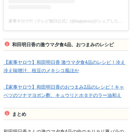
家事ヤロウ!!!（テレビ朝日公式）(@kajiyarou)がシェアした投稿
和田明日香の激ウマ夕食4品、おつまみのレシピ
【家事ヤロウ】和田明日香 激ウマ夕食4品のレシピ！冷え
冷え味噌汁、枝豆のメキシコ風ほか
【家事ヤロウ】和田明日香のおつまみ2品のレシピ！キャ
ベツのツナマヨポン酢、キュウリとホタテのラー油和え
まとめ
和田明日香さんの激ウマ夕食4品の中のカリカリ豚バラの