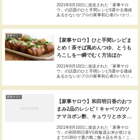
2021年8月10日に放送された「家事ヤロ
ウ」の話題のひと手間レシピ6選やる価値
あるかないかプロの家事初心者のバカリズ
ム中丸雄一（KAT-TUN）、カズレーザー
（メイプル超合金）3人が判定。こちらで
はレンチンでカップ焼きそばを生麺風にす
るレ...
家事ヤロウ
【家事ヤロウ】ひと手間レシピま
とめ！茶そば風めんつゆ、とうも
ろこしを一瞬でむく方法ほか
2021年8月10日に放送された「家事ヤロ
ウ」の話題のひと手間レシピ6選やる価値
あるかないかプロの家事初心者のバカリズ
ム中丸雄一（KAT-TUN）、カズレーザー
（メイプル超合金）3人が判定。こちらで
は話題のひと手間レシピ6選の材料や作り
方の...
家事ヤロウ
【家事ヤロウ】和田明日香のおつ
まみ2品のレシピ！キャベツのツ
ナマヨポン酢、キュウリとホタテ
のラー油和え
2021年8月10日に放送された「家事ヤロ
ウ」の和田明日香VS炊飯器お米が炊ける
までの38分で夏の晩ご飯４品を作る！こち