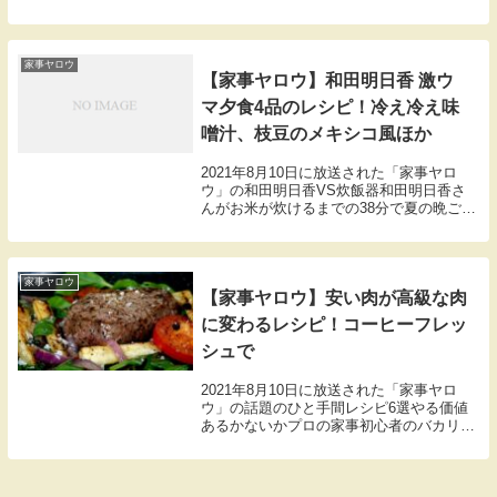
らではおつまみ2品のレシピの紹介です。
家事ヤロウ
【家事ヤロウ】和田明日香 激ウ
マ夕食4品のレシピ！冷え冷え味
噌汁、枝豆のメキシコ風ほか
2021年8月10日に放送された「家事ヤロ
ウ」の和田明日香VS炊飯器和田明日香さ
んがお米が炊けるまでの38分で夏の晩ご飯
4品を作る！冷え冷え味噌汁、きゅうりの
アボカド明太ディップ、枝豆のメキシコ
風、カリカリ豚バラの下敷きの4品のレシ
ピのまと...
家事ヤロウ
【家事ヤロウ】安い肉が高級な肉
に変わるレシピ！コーヒーフレッ
シュで
2021年8月10日に放送された「家事ヤロ
ウ」の話題のひと手間レシピ6選やる価値
あるかないかプロの家事初心者のバカリズ
ム中丸雄一（KAT-TUN）、カズレーザー
（メイプル超合金）3人が判定。こちらで
はコーヒーフレッシュで安いステーキ肉を
柔ら...