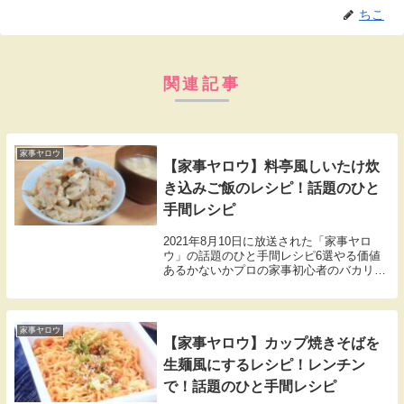
ちこ
関連記事
家事ヤロウ
【家事ヤロウ】料亭風しいたけ炊
き込みご飯のレシピ！話題のひと
手間レシピ
2021年8月10日に放送された「家事ヤロ
ウ」の話題のひと手間レシピ6選やる価値
あるかないかプロの家事初心者のバカリズ
ム中丸雄一（KAT-TUN）、カズレーザー
（メイプル超合金）3人が判定。こちらで
は冷凍するとおいしくなる冷凍しいたけを
つか...
家事ヤロウ
【家事ヤロウ】カップ焼きそばを
生麺風にするレシピ！レンチン
で！話題のひと手間レシピ