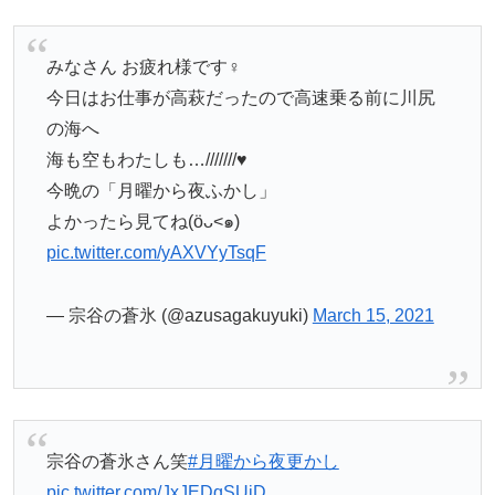
みなさん お疲れ様です‍♀️
今日はお仕事が高萩だったので高速乗る前に川尻
の海へ
海も空もわたしも…///////♥️
今晩の「月曜から夜ふかし」
よかったら見てね(öᴗ<๑)
pic.twitter.com/yAXVYyTsqF
— 宗谷の蒼氷 (@azusagakuyuki)
March 15, 2021
宗谷の蒼氷さん笑
#月曜から夜更かし
pic.twitter.com/JxJEDqSUiD