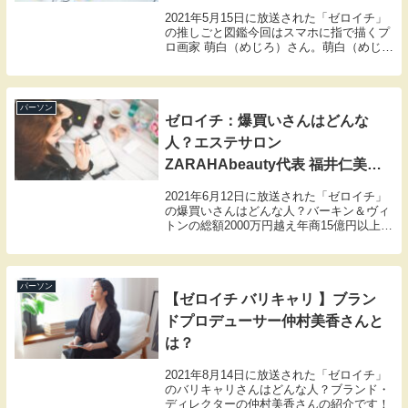
2021年5月15日に放送された「ゼロイチ」
の推しごと図鑑今回はスマホに指で描くプ
ロ画家 萌白（めじろ）さん。萌白（めじ
ろ）さんについてやスマホに指で描くとき
に使っているアプリ、絵画教室などについ
て紹介します。
パーソン
ゼロイチ：爆買いさんはどんな
人？エステサロン
ZARAHAbeauty代表 福井仁美さ
ん
2021年6月12日に放送された「ゼロイチ」
の爆買いさんはどんな人？バーキン＆ヴィ
トンの総額2000万円越え年商15億円以上の
エステサロン経営者エステサロン
ZARAHAbeauty代表・福井仁美さんの紹介
です！8月14日にも放送されていまし...
パーソン
【ゼロイチ バリキャリ 】ブラン
ドプロデューサー仲村美香さんと
は？
2021年8月14日に放送された「ゼロイチ」
のバリキャリさんはどんな人？ブランド・
ディレクターの仲村美香さんの紹介です！