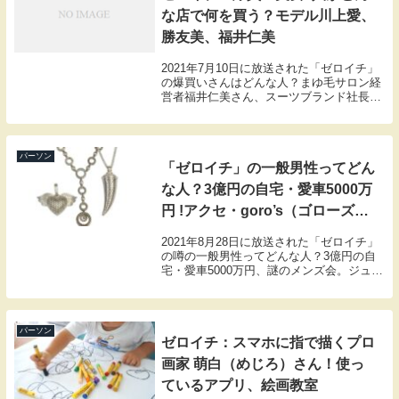
な店で何を買う？モデル川上愛、
勝友美、福井仁美
2021年7月10日に放送された「ゼロイチ」
の爆買いさんはどんな人？まゆ毛サロン経
営者福井仁美さん、スーツブランド社長勝
友美さん、モデル川上愛さん3人の爆買い
美女どんな店で何を買う？
パーソン
「ゼロイチ」の一般男性ってどん
な人？3億円の自宅・愛車5000万
円 !アクセ・goro’s（ゴローズ）
販売社長
2021年8月28日に放送された「ゼロイチ」
の噂の一般男性ってどんな人？3億円の自
宅・愛車5000万円、謎のメンズ会。ジュエ
リーブランド「goro’s（ゴローズ）」の買
い取り・販売を行う「DELTA one」の社長
堀内章さんの紹介です！
パーソン
ゼロイチ：スマホに指で描くプロ
画家 萌白（めじろ）さん！使っ
ているアプリ、絵画教室