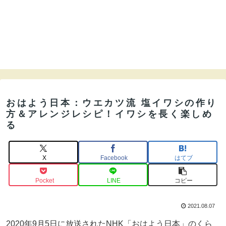
おはよう日本：ウエカツ流 塩イワシの作り
方＆アレンジレシピ！イワシを長く楽しめ
る
X
Facebook
はてブ
Pocket
LINE
コピー
2021.08.07
2020年9月5日に放送されたNHK「おはよう日本」のくら