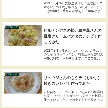
2021年6月26日に放送された「土曜はナニ
する!?」の予約が取れない10分ティーチャ
ーは和田明日香さんが教える「10年かかっ
て地味ごはん。」ここではの地味ごはんの
レシピ4品をまとめましたので紹介します
料理のレシピ
ヒルナンデスの松元絵里花さんの
豆腐クリームパスタのレシピ！作
ってみた
2021年2月に放送された「ヒルナンデス」
のサイコロレストラン。料理上手な芸能人
が格安料理バトルをします。そこで松元絵
里花さんが作っていたキャベツの豆腐クリ
ームパスタがヘルシーでおいしそうだった
ので作ってみました。
料理のレシピ
リュウジさんのもやチ（もやし）
焼きのレシピ！作ってみた
以前あさイチでバズレシピで人気の料理研
究家 リュウジさんがもやしを使った料理を
作っていました。その中でもやチ焼きを実
際につくってみましたのでレシピと作って
みた感想を紹介します。また、もやしの肉