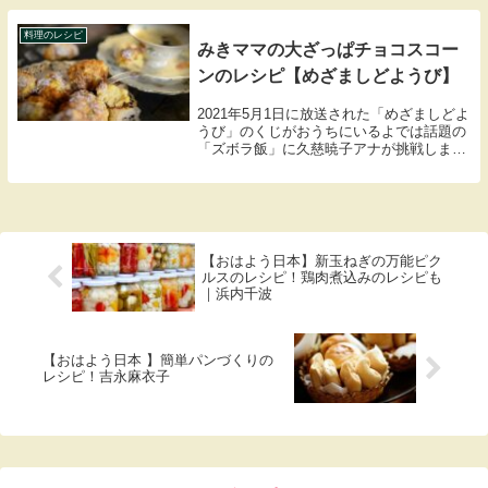
そば風のレシピも紹介します。
料理のレシピ
みきママの大ざっぱチョコスコー
ンのレシピ【めざましどようび】
2021年5月1日に放送された「めざましどよ
うび」のくじがおうちにいるよでは話題の
「ズボラ飯」に久慈暁子アナが挑戦します
SNSでは今ズボラ飯のレシピが人気。人気
料理研究家 みきママが大ざっぱチョコスコ
ーンのレシピを教えてくれましたので紹介
し...
【おはよう日本】新玉ねぎの万能ピク
ルスのレシピ！鶏肉煮込みのレシピも
｜浜内千波
【おはよう日本 】簡単パンづくりの
レシピ！吉永麻衣子