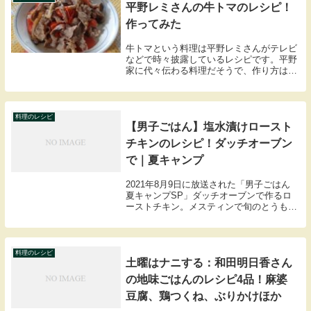
平野レミさんの牛トマのレシピ！
作ってみた
牛トマという料理は平野レミさんがテレビ
などで時々披露しているレシピです。平野
家に代々伝わる料理だそうで、作り方は超
カンタンなのにおいしいのです。最近では
義理のお嫁さんである和田明日香さんも牛
トマのアレンジレシピを披露していたりし
ます。平野レ...
料理のレシピ
【男子ごはん】塩水漬けロースト
チキンのレシピ！ダッチオーブン
で｜夏キャンプ
2021年8月9日に放送された「男子ごはん
夏キャンプSP」ダッチオーブンで作るロ
ーストチキン。メスティンで旬のとうもろ
こしの炊き込みご飯。スキレットを使った
香福豚のソテー・ブルーベリーソース。太
一アヒージョこちらではダッチオーブンで
塩水漬...
料理のレシピ
土曜はナニする：和田明日香さん
の地味ごはんのレシピ4品！麻婆
豆腐、鶏つくね、ぶりかけほか