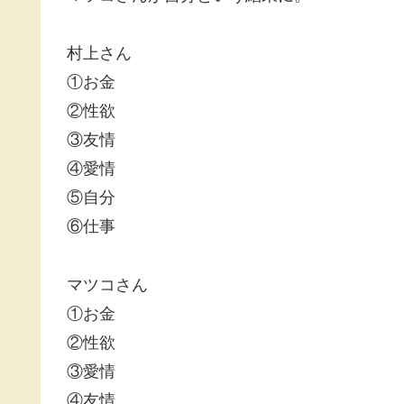
村上さん
①お金
②性欲
③友情
④愛情
⑤自分
⑥仕事
マツコさん
①お金
②性欲
③愛情
④友情