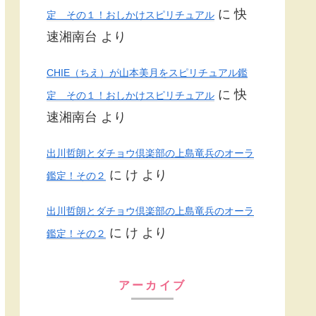
に
快
定 その１！おしかけスピリチュアル
速湘南台
より
CHIE（ちえ）が山本美月をスピリチュアル鑑
に
快
定 その１！おしかけスピリチュアル
速湘南台
より
出川哲朗とダチョウ倶楽部の上島竜兵のオーラ
に
け
より
鑑定！その２
出川哲朗とダチョウ倶楽部の上島竜兵のオーラ
に
け
より
鑑定！その２
アーカイブ