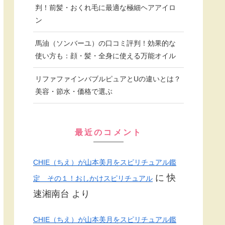
判！前髪・おくれ毛に最適な極細ヘアアイロ
ン
馬油（ソンバーユ）の口コミ評判！効果的な
使い方も：顔・髪・全身に使える万能オイル
リファファインバブルピュアとUの違いとは？
美容・節水・価格で選ぶ
最近のコメント
CHIE（ちえ）が山本美月をスピリチュアル鑑
に
快
定 その１！おしかけスピリチュアル
速湘南台
より
CHIE（ちえ）が山本美月をスピリチュアル鑑