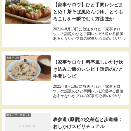
家事ヤロウ
【家事ヤロウ】ひと手間レシピま
とめ！茶そば風めんつゆ、とうも
ろこしを一瞬でむく方法ほか
2021年8月10日に放送された「家事ヤロ
ウ」の話題のひと手間レシピ6選やる価値
あるかないかプロの家事初心者のバカリズ
ム中丸雄一（KAT-TUN）、カズレーザー
（メイプル超合金）3人が判定。こちらで
は話題のひと手間レシピ6選の材料や作り
方の...
家事ヤロウ
【家事ヤロウ】料亭風しいたけ炊
き込みご飯のレシピ！話題のひと
手間レシピ
2021年8月10日に放送された「家事ヤロ
ウ」の話題のひと手間レシピ6選やる価値
あるかないかプロの家事初心者のバカリズ
ム中丸雄一（KAT-TUN）、カズレーザー
（メイプル超合金）3人が判定。こちらで
は冷凍するとおいしくなる冷凍しいたけを
つか...
開運パワースポット
表参道 (原宿)の交差点と歩道橋：
おしかけスピリチュアル