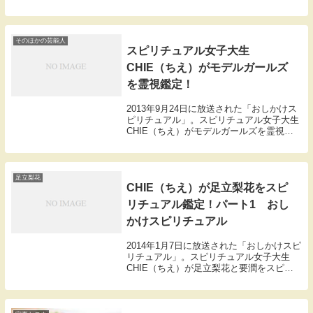
定しました。その様子を紹介します。オー
ラの色や大きさから目に見えない内面を見
抜く能力でAKB48の3人を診断してもら
い...
そのほかの芸能人
スピリチュアル女子大生
CHIE（ちえ）がモデルガールズ
を霊視鑑定！
2013年9月24日に放送された「おしかけス
ピリチュアル」。スピリチュアル女子大生
CHIE（ちえ）がモデルガールズを霊視鑑
定！今夜ビビる大木とＣＨＩEがおしかけ
たのはテレビ東京10/4（金）スタート『殺
しの女王蜂』のドラマ現場。６０００人
の...
足立梨花
CHIE（ちえ）が足立梨花をスピ
リチュアル鑑定！パート1 おし
かけスピリチュアル
2014年1月7日に放送された「おしかけスピ
リチュアル」。スピリチュアル女子大生
CHIE（ちえ）が足立梨花と要潤をスピリ
チュアル鑑定します。（といってもほとん
ど足立梨花の鑑定です。）岡田圭右と
CHIEが、毎週土曜日23時55分から好評放
送中...