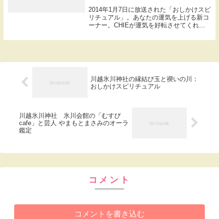
2014年1月7日に放送された「おしかけスピ
リチュアル」。あなたの運気を上げる新コ
ーナー。CHIEが運気を好転させてくれる
スポットを巡ります。題して『東京ご利益
CHIE散歩』まずちえが坪倉（我が家）を
案内したのは表参道。CHIE「表参道の交...
川越氷川神社の縁結び玉と禊いの川：
おしかけスピリチュアル
川越氷川神社 氷川会館の「むすび
cafe」と芸人 やまもとまさみのオーラ
鑑定
コメント
コメントを書き込む