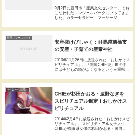
9月2日に豊田市「産業文化センター」でお
こなわれたエンジェルパークにいってきま
した。カラーセラピー、マッサージ、、エ
ンジェルカード、セッション、オーラ写
真、などなどが出展しています。10時半か
らなのだけど、10時40分ぐらいになってし
まいま...
開運パワースポット
安産抜けびしゃく：群馬県前橋市
の安産・子育ての産泰神社
2013年11月26日に放送された「おしかけス
ピリチュアル」。『開運CHIE袋』世の中
には子どもの頭がよくなるという三重県の
頭之宮四方神社や、子どもが美人になると
いう群馬県の赤城神社といった子育てにご
利益がある不思議な開運スポットがある
が、...
そのほかの芸能人
CHIEが杉田かおる・遠野なぎを
スピリチュアル鑑定！おしかけス
ピリチュアル
2014年2月4日に放送された「おしかけスピ
リチュアル」。スピリチュアル女子大生
CHIEが肉食系女優の杉田かおる・遠野な
ぎこの2人をスピリチュアル鑑定します。