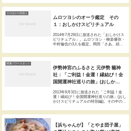
岡田「お互いを見てどうですか？」杉田か
おる「やっぱり私が現役時代のブイブイ言
わせて...
そのほかの芸能人
ムロツヨシのオーラ鑑定 その
１：おしかけスピリチュアル
2014年7月29日に放送された「おしかけス
ピリチュアル」。ムロツヨシ・柳楽優弥・
中村倫也の3人を鑑定。岡田「さあ、続い
てはムロさんです。なんか今までしゃべっ
とったら非常にわかりやすいオーラ。多分
俺に近いオーラだと思うんだけど。」
CEIE「...
開運パワースポット
伊勢神宮のふるさと 元伊勢 籠神
社：「ご利益！金運！縁結び！全
国開運神社巡りの旅」(おしかけ
スピリチュアルの特別編)
2013年9月3日に放送された「ご利益！金
運！縁結び！全国開運神社巡りの旅」(おし
かけスピリチュアルの特別編)。その中の
「伊勢神宮のふるさと 元伊勢 籠神社 参拝
の旅 」の紹介。今年、20年に一度の式年
遷宮が行われる伊勢神宮。その伊勢神宮
の...
グルメ
【浜ちゃんが】「とやま団子屋」