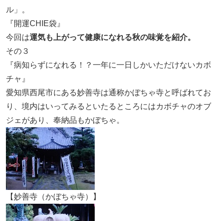
ル」。
『開運CHIE袋』
今回は
運気も上がって健康になれる秋の味覚を紹介。
その３
『病知らずになれる！？一年に一日しかいただけないカボ
チャ』
愛知県西尾市にある妙善寺は通称かぼちゃ寺と呼ばれてお
り、境内はいってみるといたるところにはカボチャのオブ
ジェがあり、奉納品もかぼちゃ。
【妙善寺（かぼちゃ寺）】