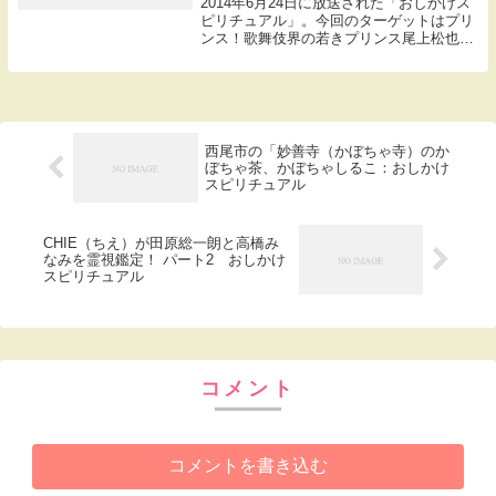
2014年6月24日に放送された「おしかけス
ピリチュアル」。今回のターゲットはプリ
ンス！歌舞伎界の若きプリンス尾上松也。
甘いルックスと美声は絶賛の嵐。私服のカ
レンダーは即完売してしまったという。カ
リスマ的な魅力からプライベートや言動に
も注目...
西尾市の「妙善寺（かぼちゃ寺）のか
ぼちゃ茶、かぼちゃしるこ：おしかけ
スピリチュアル
CHIE（ちえ）が田原総一朗と高橋み
なみを霊視鑑定！ パート2 おしかけ
スピリチュアル
コメント
コメントを書き込む