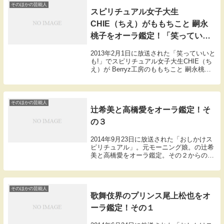
チ...
そのほかの芸能人
スピリチュアル女子大生
CHIE（ちえ）がももちこと 嗣永
桃子をオーラ鑑定！「笑っていい
とも!」
2013年2月1日に放送された「笑っていいと
も!」でスピリチュアル女子大生CHIE（ち
え）が Berryz工房のももちこと 嗣永桃子
をオーラ鑑定しました。 その様子を紹介
します。「許してにゃん」などのきめ台詞
を使うアイドルグループ・ベリーズ...
そのほかの芸能人
辻希美と高橋愛をオーラ鑑定！そ
の３
2014年9月23日に放送された「おしかけス
ピリチュアル」。元モーニング娘。の辻希
美と高橋愛をオーラ鑑定。その２からの続
きです。続いてちえは辻のオーラから妻と
しての資質を見抜くという。岡田「辻ちゃ
んのオーラはこちらです。」【辻希美のオ
ーラ】...
そのほかの芸能人
歌舞伎界のプリンス尾上松也をオ
ーラ鑑定！その１