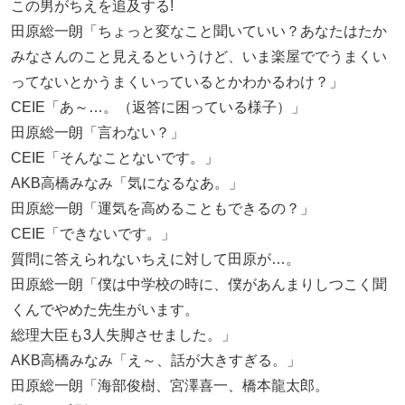
この男がちえを追及する!
田原総一朗「ちょっと変なこと聞いていい？あなたはたか
みなさんのこと見えるというけど、いま楽屋ででうまくい
ってないとかうまくいっているとかわかるわけ？」
CEIE「あ～…。（返答に困っている様子）」
田原総一朗「言わない？」
CEIE「そんなことないです。」
AKB高橋みなみ「気になるなあ。」
田原総一朗「運気を高めることもできるの？」
CEIE「できないです。」
質問に答えられないちえに対して田原が…。
田原総一朗「僕は中学校の時に、僕があんまりしつこく聞
くんでやめた先生がいます。
総理大臣も3人失脚させました。」
AKB高橋みなみ「え～、話が大きすぎる。」
田原総一朗「海部俊樹、宮澤喜一、橋本龍太郎。