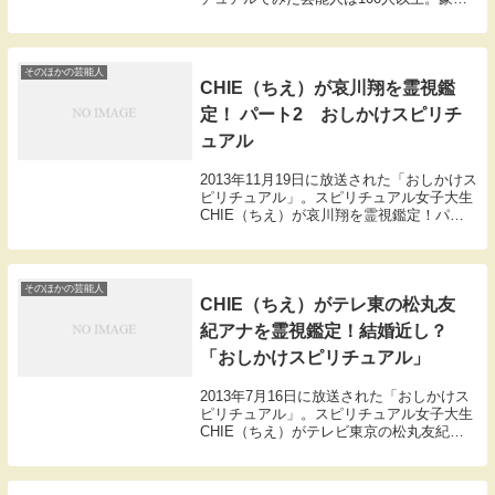
な顔ぶれが並ぶ中、MCが本当にスゴいと
思った名シーンを厳選して送りします。限
界ギリギリの未公開トークも。3人の
MC（...
そのほかの芸能人
CHIE（ちえ）が哀川翔を霊視鑑
定！ パート2 おしかけスピリチ
ュアル
2013年11月19日に放送された「おしかけス
ピリチュアル」。スピリチュアル女子大生
CHIE（ちえ）が哀川翔を霊視鑑定！パー
ト2です。型破りなオーラを絵で表すこと
に。CHIE「オーラがダダ漏れなんです
よ。」哀川翔「それってさ、漏れていい
の？...
そのほかの芸能人
CHIE（ちえ）がテレ東の松丸友
紀アナを霊視鑑定！結婚近し？
「おしかけスピリチュアル」
2013年7月16日に放送された「おしかけス
ピリチュアル」。スピリチュアル女子大生
CHIE（ちえ）がテレビ東京の松丸友紀ア
ナを霊視鑑定します先週、テレビ東京のバ
ラエティイ番組「ゴッドタン」の収録現場
を直撃したCHIEは、おぎやはぎのスピリ