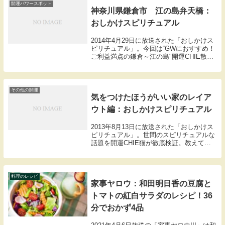
シ...
開運パワースポット
神奈川県鎌倉市 江の島弁天橋：
おしかけスピリチュアル
2014年4月29日に放送された「おしかけス
ピリチュアル」。今回は“GWにおすすめ！
ご利益満点の鎌倉～江の島"開運CHIE散
歩。鎌倉から江ノ島までを舞台に,テレビで
は紹介しないパワースポットを春香クリス
ティーンと遠野なぎこと共に巡ります。
続...
その他の開運
気をつけたほうがいい家のレイア
ウト編：おしかけスピリチュアル
2013年8月13日に放送された「おしかけス
ピリチュアル」。世間のスピリチュアルな
話題を開運CHIE猫が徹底検証。教えて
CHIE猫ちゃん。何気なく家に置いてある
ものでも運気を下げちゃうものってあった
りする？そこで今回は気をつけたほうがい
い家...
料理のレシピ
家事ヤロウ：和田明日香の豆腐と
トマトの紅白サラダのレシピ！36
分でおかず4品