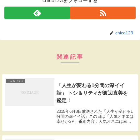
chico123をフォローする
chico123
関連記事
トシ＆リティ
「人生が変わる1分間の深イイ
話」 トシ＆リティが渡辺直美を
鑑定！
2015年6月8日放送された「人生が変わる1
分間の深イイ話」この日は「人気オネエは
幸せかSP」番組内容：人気オネエは幸せ
かSP！GENKINGに密着＆トシ・リティに
密着＆世界一の美女オネェ緊急来日＆熊本
のグルメレポーターまさるに密着。のト