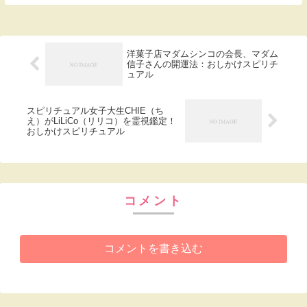
シェン・ジュオさん。生年月日・生まれた
時間で占う『五行』とあらかじめ選んで
お...
洋菓子店マダムシンコの会長、マダム
信子さんの開運法：おしかけスピリチ
ュアル
スピリチュアル女子大生CHIE（ち
え）がLiLiCo（リリコ）を霊視鑑定！
おしかけスピリチュアル
コメント
コメントを書き込む