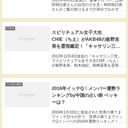
2021年4月6日放送の「家事ヤロウ!!!」は和
田明日香さんの自宅のぞき見！和田明日香
さんがご飯が炊けるまでの36分でおかず4
品作る！こちらでは豆腐とトマトの紅白サ
ラダの材料や作り方のレシピをまとめまし
たので紹介します。
AKB48
スピリチュアル女子大生
CHIE（ちえ）がAKB48の板野友
美を霊視鑑定！「キャサリン三
世」
2012年12月4日放送の『キャサリン三世』
でスピリチュアル女子大生CHIE（ちえ）
が板野友美、柏木由紀、島崎遥香を霊視鑑
定しました。その様子を紹介します。オー
ラの色や大きさから目に見えない内面を見
抜く能力でAKB48の3人を診断してもら
い...
その他の番組
2016年イッテQ！メンバー運勢ラ
ンキングby中国の占い師 ベッキ
ーは？
2016年1月10日に放送された世界の果てま
でイッテQ!その中で「世界の果てまでイッ
テQメンバーの2016年運勢ランキング！」
を紹介します。中国屈指の占い師。モン・