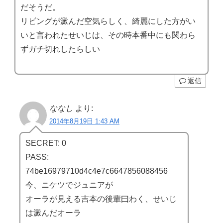
だそうだ。
リビングが澱んだ空気らしく、綺麗にした方がい
いと言われたせいじは、その時本番中にも関わら
ずガチ切れしたらしい
返信
ななし
より:
2014年8月19日 1:43 AM
SECRET: 0
PASS:
74be16979710d4c4e7c6647856088456
今、ニケツでジュニアが
オーラが見える吉本の後輩曰わく、せいじ
は澱んだオーラ