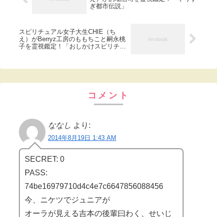
ぎ都市伝説」
スピリチュアル女子大生CHIE（ち
え）がBerryz工房のももちこと嗣永桃
子を霊視鑑定！「おしかけスピリチュ
アル」。
コメント
ななし
より:
2014年8月19日 1:43 AM
SECRET: 0
PASS:
74be16979710d4c4e7c6647856088456
今、ニケツでジュニアが
オーラが見える吉本の後輩曰わく、せいじ