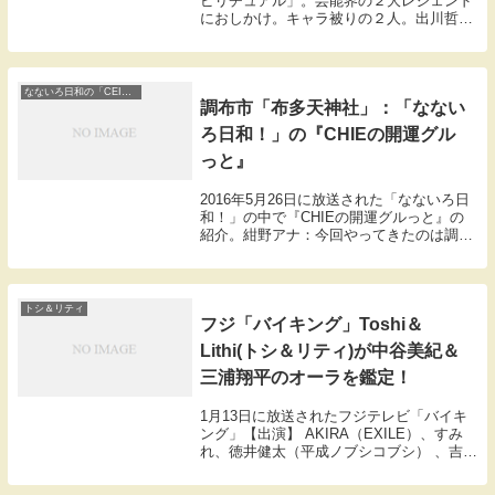
ピリチュアル」。芸能界の２大レジェンド
におしかけ。キャラ被りの２人。出川哲朗
とダチョウ倶楽部の上島竜兵。リアクショ
ン芸人の第一線を走り続ける２人。どっち
が早くテレビから消える？岡田「さあちえ
ちゃん...
なないろ日和の「CEIEの開運ぐるっと」
調布市「布多天神社」：「なない
ろ日和！」の『CHIEの開運グル
っと』
2016年5月26日に放送された「なないろ日
和！」の中で『CHIEの開運グルっと』の
紹介。紺野アナ：今回やってきたのは調布
駅から徒歩5分のところにある布多天神
社。学問の神様として知られている菅原道
真が祀られている歴史のある神社です。
【布多天...
トシ＆リティ
フジ「バイキング」Toshi＆
Lithi(トシ＆リティ)が中谷美紀＆
三浦翔平のオーラを鑑定！
1月13日に放送されたフジテレビ「バイキ
ング」【出演】 AKIRA（EXILE）、すみ
れ、徳井健太（平成ノブシコブシ） 、吉村
崇（平成ノブシコブシ）、小籔千豊 、江角
マキコ 、友近、クリスウェブ佳子、永島優