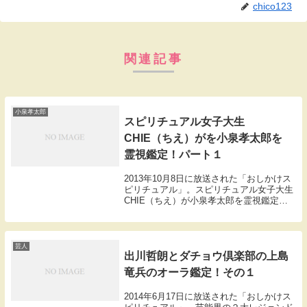
chico123
関連記事
小泉孝太郎
スピリチュアル女子大生
CHIE（ちえ）がを小泉孝太郎を
霊視鑑定！パート１
2013年10月8日に放送された「おしかけス
ピリチュアル」。スピリチュアル女子大生
CHIE（ちえ）が小泉孝太郎を霊視鑑定！
パート１今回のターゲットは「金曜8時の
ドラマ 刑事吉永誠一の事件簿 涙の事件
簿」で船越英一郎とコンビを組む小泉孝太
郎。...
芸人
出川哲朗とダチョウ倶楽部の上島
竜兵のオーラ鑑定！その１
2014年6月17日に放送された「おしかけス