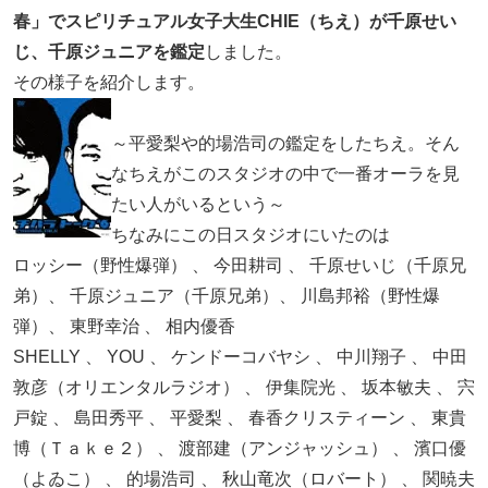
春」でスピリチュアル女子大生CHIE（ちえ）が千原せい
じ、千原ジュニアを鑑定
しました。
その様子を紹介します。
～平愛梨や的場浩司の鑑定をしたちえ。そん
なちえがこのスタジオの中で一番オーラを見
たい人がいるという～
ちなみにこの日スタジオにいたのは
ロッシー（野性爆弾） 、 今田耕司 、 千原せいじ（千原兄
弟）、 千原ジュニア（千原兄弟）、 川島邦裕（野性爆
弾）、 東野幸治 、 相内優香
SHELLY 、 YOU 、 ケンドーコバヤシ 、 中川翔子 、 中田
敦彦（オリエンタルラジオ） 、 伊集院光 、 坂本敏夫 、 宍
戸錠 、 島田秀平 、 平愛梨 、 春香クリスティーン 、 東貴
博（Ｔａｋｅ２） 、 渡部建（アンジャッシュ） 、 濱口優
（よゐこ） 、 的場浩司 、 秋山竜次（ロバート） 、 関暁夫