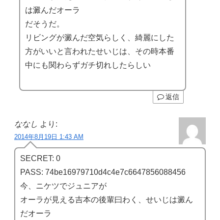
は澱んだオーラ
だそうだ。
リビングが澱んだ空気らしく、綺麗にした
方がいいと言われたせいじは、その時本番
中にも関わらずガチ切れしたらしい
返信
ななし
より:
2014年8月19日 1:43 AM
SECRET: 0
PASS: 74be16979710d4c4e7c6647856088456
今、ニケツでジュニアが
オーラが見える吉本の後輩曰わく、せいじは澱ん
だオーラ