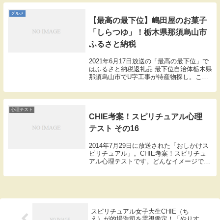
美アナ【ゲスト】中谷美紀、三浦翔平...
グルメ
【最高の最下位】嶋田屋のお菓子
「しらつゆ」！栃木県那須烏山市
ふるさと納税
2021年6月17日放送の「最高の最下位」で
はふるさと納税返礼品 最下位自治体栃木県
那須烏山市でU字工事が特産物探し。ここ
では嶋田屋のお菓子「しらつゆ」の紹介を
します。
心理テスト
CHIE考案！スピリチュアル心理
テスト その16
2014年7月29日に放送された「おしかけス
ピリチュアル」。CHIE考案！スピリチュ
アル心理テストです。どんなイメージでも
いいので、あなたの辿り着きたいゴールを
想像してください。そのゴールはどんな光
の色に包まれていますか？①青②赤③黄色
④白...
スピリチュアル女子大生CHIE（ち
え）が的場浩司を霊視鑑定！「やりす