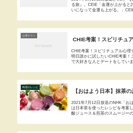
る旅』。CEIE「金運が上がる
いになって金運も上がる。」CEIE
心理テスト
CHIE考案！スピリチュア
CHIE考案！スピリチュアル心理
明日誰かに試したいCHIE考案
で大好きな人とデートをしています
料理のレシピ
【おはよう日本】抹茶の
2021年7月12日放送のNHK
は日本茶を使ったレシピを考案
酸ジュース＆煎茶のスムージーの材