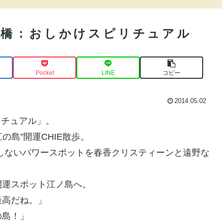
天橋：おしかけスピリチュアル
Pocket
LINE
コピー
2014.05.02
リチュアル」。
の島”開運CHIE散歩。
しないパワースポットを春香クリスティーンと遠野な
開運スポット江ノ島へ。
最高だね。」
の島！」