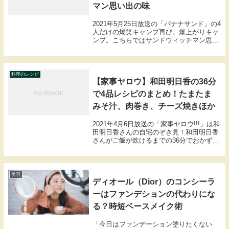
マン思い出の味
2021年5月25日放送の「バナナサンド」の4
人だけの爆笑キャンプ再び。爆上がりキャ
ンプ。こちらではサンドウィッチマン思い
出の味、伊達焼き（お好み焼き）の材料や
作り方のレシピをまとめましたので紹介し
ます。
料理のレシピ
【家事ヤロウ】和田明日香の36分
で4品レシピのまとめ！たまたま
みそ汁、肉巻き、チーズ焼きほか
2021年4月6日放送の「家事ヤロウ!!!」は和
田明日香さんの自宅のぞき見！和田明日香
さんがご飯が炊けるまでの36分でおかず4
品作る！こちらではおかず4品豆腐とトマ
トの紅白サラダ、たまたまみそ汁、アスパ
ラ明太チーズ焼き、特大レタスの豚巻き
の...
美容
ディオール（Dior）のコンシーラ
ーはファンデションの代わりにな
る？時短ベースメイク術
「今日はファンデーション塗りたくない