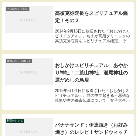
位』【叩けばお金が湧いてくる！？浅草秘
伝の...
そのほかの芸能人
高須克弥院長をスピリチュアル鑑
定！その２
2014年9月16日に放送された「おしかけス
ピリチュアル」。ちえが高須クリニックの
高須克弥院長をスピリチュアル鑑定。その
1からの続きです。高須院長にはとんでも
ないある野望があった。高須克弥「死ぬま
でに全財産を使い果たす計画ができるかな
って。...
開運パワースポット
おしかけスピリチュアル あやか
り神社！二荒山神社、瀧尾神社の
運だめしの鳥居
2013年5月21日に放送された「おしかけス
ピリチュアル」。世の中で起きる不思議な
現象や噂の都市伝説について、女子大生
CHIEが答えを導くコーナー「おしえてＣ
ＨＩＥ袋」主婦からの質問。「自分の運気
がバッチリわかって願い事が叶う神社って
ありま...
料理のレシピ
バナナサンド：伊達焼き（お好み
焼き）のレシピ！サンドウィッチ