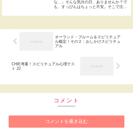
な…」そんな気分の日、ありませんか？で
も、すっぴんはちょっと不安。そこで注目
されているのが、ディオールのコンシーラ
ー。これ1本でベースメイクが完成するっ
て噂、聞いたことありませんか？「ファン
デーションなし...
オーランド・ブルームをスピリチュア
ル鑑定！その２：おしかけスピリチュ
アル
CHIE考案！スピリチュアル心理テス
ト 22
コメント
コメントを書き込む