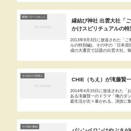
開運パワースポット
縁結び神社 出雲大社「
かけスピリチュアルの特
2013年9月3日に放送された
ルの特別編)。その中の「日本屈
成の大遷宮で話題の出雲大社。御祭
そのほかの芸能人
CHIE（ちえ）が滝藤
2014年4月15日に放送された
ある滝藤賢一のドラマ「俺のダ
庭生活が次々暴かれる。演技に集中
その他の番組
パシンペロンはやぶさが