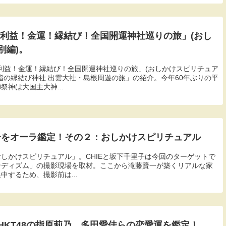
ご利益！金運！縁結び！全国開運神社巡りの旅」(おし
別編)。
「ご利益！金運！縁結び！全国開運神社巡りの旅」(おしかけスピリチュア
指の縁結び神社 出雲大社・島根周遊の旅」の紹介。今年60年ぶりの平
神は大国主大神...
賢一をオーラ鑑定！その２：おしかけスピリチュアル
「おしかけスピリチュアル」。CHIEと坂下千里子は今回のターゲットで
ンディズム」の撮影現場を取材。ここから滝藤賢一が築くリアルな家
するため、撮影前は...
HKT48の指原莉乃、多田愛佳らの恋愛運を鑑定！