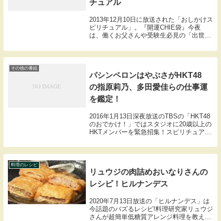
チュアル
2013年12月10日に放送された「おしかけス
ピリチュアル」。『開運CHIE袋』今夜
は、働くお父さんや受験生必見の「出世の
ご利益特集」。『仕事も受験も勝ちまく
る！？美味絶品のご利益グルメ！』そのお
店は東京都錦糸町にある小さな食堂「お食
事処と...
その他の番組
パシンペロンはやぶさがHKT48
の指原莉乃、多田愛佳らの仕事運
を鑑定！
2016年1月13日深夜放送のTBSの「HKT48
のおでかけ！」ではスタジオに20歳以上の
HKTメンバーを緊急招集！スピリチュアル
芸人パシンペロンはやぶささんがHKT48の
メンバーの仕事運、恋愛運、性感帯をスピ
リチュアル鑑定しました。ここで...
料理のレシピ
リュウジの肉詰めおいなりさんの
レシピ！ヒルナンデス
2020年7月13日放送の「ヒルナンデス」は
今話題のバズるレシピ!料理研究家リュウジ
さんが超簡単低糖質アレンジ料理を教えて