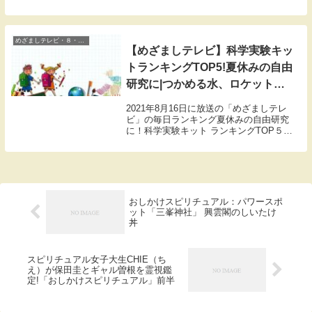
くれました。ここでは肉詰めおいなりさん
のレシピをまとめましたので紹介します。
めざましテレビ・８・どようび
【めざましテレビ】科学実験キッ
トランキングTOP5!夏休みの自由
研究に|つかめる水、ロケット、
DNA、水検査
2021年8月16日に放送の「めざましテレ
ビ」の毎日ランキング夏休みの自由研究
に！科学実験キット ランキングTOP５に
ついて紹介します。
おしかけスピリチュアル：パワースポ
ット「三峯神社」 興雲閣のしいたけ
丼
スピリチュアル女子大生CHIE（ち
え）が保田圭とギャル曽根を霊視鑑
定!「おしかけスピリチュアル」前半