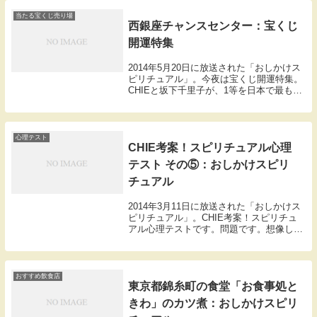
当たる宝くじ売り場
西銀座チャンスセンター：宝くじ
開運特集
2014年5月20日に放送された「おしかけス
ピリチュアル」。今夜は宝くじ開運特集。
CHIEと坂下千里子が、1等を日本で最も多
く出すことで有名な西銀座チャンスセンタ
ーを訪れます。【西銀座チャンスセンタ
ー】多くのお客さんに対応できるように売
り場...
心理テスト
CHIE考案！スピリチュアル心理
テスト その⑤：おしかけスピリ
チュアル
2014年3月11日に放送された「おしかけス
ピリチュアル」。CHIE考案！スピリチュ
アル心理テストです。問題です。想像して
ください。夢の中であなたの目の前には真
っ白なテーブルがあります。そこに一輪の
花を飾ることにしました。あなたなら何色
の花...
おすすめ飲食店
東京都錦糸町の食堂「お食事処と
きわ」のカツ煮：おしかけスピリ