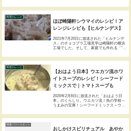
シュを霊視鑑定！前半です。結成20周年を
迎える人気お笑いコンビ・アンジャッシュ
は、それぞれの仕事も充実し順風満帆な2
人...
料理のレシピ
ほぼ崎陽軒シウマイのレシピ！ア
レンジレシピも【ヒルナンデス】
2021年7月20日に放送された「ヒルナンデ
ス」のチョコプラ工場見学は崎陽軒の横浜
工場でした。そして、家庭でも作れる「“ほ
ぼ”崎陽軒シウマイ」の作り方を教えてくれ
ました。こちらでは“ほぼ”崎陽軒シウマイ
の材料や作り方のレシピ、崎陽軒の昔な
が...
料理のレシピ
【おはよう日本】ウエカツ流ホワ
イトスープのレシピ！シーフード
ミックスで｜トマトスープも
2020年2月8日に放送された「おはよう日
本」のくらしり。ウエカツ流！魚の学校～
うまみの宝庫！シーフードミックス～ウエ
カツこと上田勝彦さんがシーフードミック
スを使った魚介のホワイトスープ＆トマト
スープのレシピを教えてくれました。魚介
のホワイ...
開運パワースポット
おしかけスピリチュアル あやか