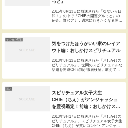
っと』
2015年8月13日に放送された「なないろ日
和！」の中で『CHIEの開運グルっと』の
紹介。野沢アナ：週末に行きたくなる開運
スポットを開運案内人CEIEさんが紹介。
本日は縁結び神社で有名な川越氷川神社の
お隣にある、その名もむすびcafeをご紹...
その他の開運
気をつけたほうがいい家のレイア
ウト編：おしかけスピリチュアル
2013年8月13日に放送された「おしかけス
ピリチュアル」。世間のスピリチュアルな
話題を開運CHIE猫が徹底検証。教えて
CHIE猫ちゃん。何気なく家に置いてある
ものでも運気を下げちゃうものってあった
りする？そこで今回は気をつけたほうがい
い家...
芸人
スピリチュアル女子大生
CHIE（ちえ）がアンジャッシュ
を霊視鑑定！前編：おしかけスピ
リチュアル
2013年9月17日に放送された「おしかけス
ピリチュアル」。スピリチュアル女子大生
CHIE（ちえ）が笑いコンビ・アンジャッ