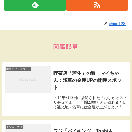
chico123
関連記事
開運パワースポット
喫茶店「若生」の猫 マイちゃ
ん：浅草の金運UPの開運スポッ
ト
2014年6月3日に放送された「おしかけスピ
リチュアル」。年間2000万人が訪れるとい
う観光地・浅草には金運が上がるというス
ポットがあるとのこと。そこでその開運ス
ポットをランキング形式で紹介。『第2
位』【万馬券を当てまくる！？不思議な看
板娘...
トシ＆リティ
フジ「バイキング」Toshi＆