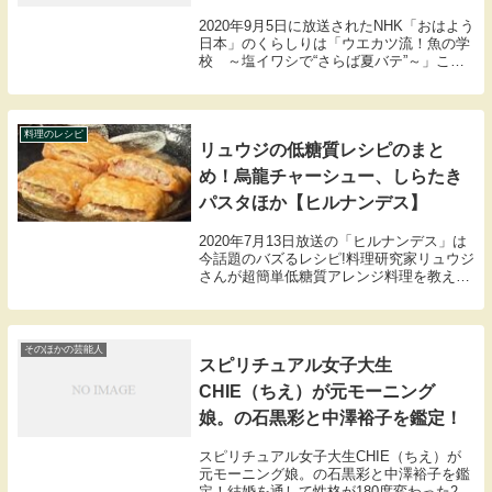
2020年9月5日に放送されたNHK「おはよう
日本」のくらしりは「ウエカツ流！魚の学
校 ～塩イワシで“さらば夏バテ”～」ここ
では上田勝彦さんのウエカツ流の塩イワシ
の作り方、アレンジレシピをまとめました
ので紹介します。
料理のレシピ
リュウジの低糖質レシピのまと
め！烏龍チャーシュー、しらたき
パスタほか【ヒルナンデス】
2020年7月13日放送の「ヒルナンデス」は
今話題のバズるレシピ!料理研究家リュウジ
さんが超簡単低糖質アレンジ料理を教えて
くれました。・納豆コールスロー・しらた
きオイルパスタ・レンジ烏龍チャーシュ
ー・肉詰めおいなりさん・アボカドユッケ
の5品...
そのほかの芸能人
スピリチュアル女子大生
CHIE（ちえ）が元モーニング
娘。の石黒彩と中澤裕子を鑑定！
スピリチュアル女子大生CHIE（ちえ）が
元モーニング娘。の石黒彩と中澤裕子を鑑
定！結婚を通して性格が180度変わった2人