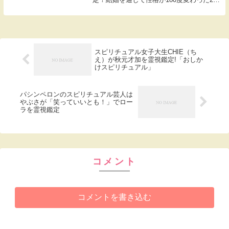
を周りの人はどう思っているのか。守護霊
に問うことに。CEIE「（2人とも）守護霊
に守られているし、生き方とかもすごい影
響...
スピリチュアル女子大生CHIE（ち
え）が秋元才加を霊視鑑定!「おしか
けスピリチュアル」
パシンペロンのスピリチュアル芸人は
やぶさが「笑っていいとも！」でロー
ラを霊視鑑定
コメント
コメントを書き込む