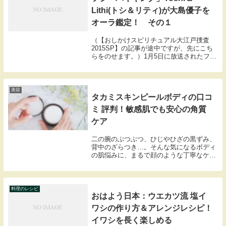
Lithi(トシ＆リティ)が大島優子を
オーラ鑑定！ その１
（【おしかけスピリチュアル大江戸捜査
2015SP】の記事が途中ですが、先にこち
らをのせます。）1月5日に放送されたフジ
テレビ「バイキング」【出演】
TAKAHIRO（EXILE）、すみれ、徳井健太
（平成ノブシコブシ） 、吉村崇（平成ノブ
シコ...
美容
タカミスキンピールボディの口コ
ミ 評判！敏感肌でも安心の角質
ケア
二の腕のぶつぶつ、ひじやひざの黒ずみ、
背中のざらつき…。そんな気になるボディ
の肌悩みに、まるで顔のような丁寧なケア
ができるのが「タカミスキンピールボデ
ィ」です。有効成分を配合した医薬部外品
で、優しく角質を整えながらしっかり保
湿。毎日のケアで...
料理のレシピ
おはよう日本：ウエカツ流 塩イ
ワシの作り方＆アレンジレシピ！
イワシを長く楽しめる