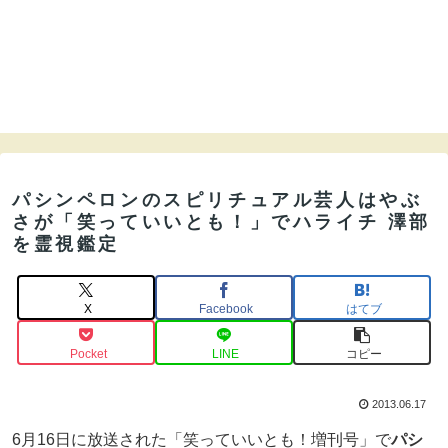
パシンペロンのスピリチュアル芸人はやぶ
さが「笑っていいとも！」でハライチ 澤部
を霊視鑑定
X
Facebook
はてブ
Pocket
LINE
コピー
2013.06.17
6月16日に放送された「笑っていいとも！増刊号」で
パシ