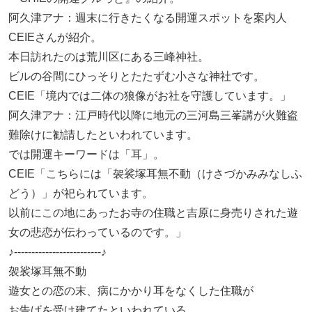
阿久津アナ：週末に行きたくなる開運スポットを案内人
CEIEさんが紹介。
本日訪れたのは荒川区にある三峰神社。
ビルの谷間にひっそりとたたずむ小さな神社です。
CEIE「境内では二体の狼像がお社を守護しています。」
阿久津アナ：江戸時代以降に地元の三河島三峯講が火難盗
難除けに勧請したといわれています。
では開運キーワードは「耳」。
CEIE「こちらには「袈裟塚耳無不動（けさづかみみなしふ
どう）」が祀られています。
以前にこの地にあったお寺の住職と吉原に身売りされた遊
女の悲恋が伝わっているのです。」
♪-------------------------♪
袈裟塚耳無不動
遊女との恋の末、病にかかり耳をなくした住職が
お告げを受け建てたといわれている