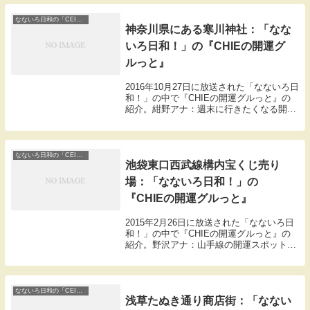
【日枝神社】通りに面した山王口かr入って
い...
なないろ日和の「CEIEの開運ぐるっと」
神奈川県にある寒川神社：「なな
いろ日和！」の『CHIEの開運グ
ルっと』
2016年10月27日に放送された「なないろ日
和！」の中で『CHIEの開運グルっと』の
紹介。紺野アナ：週末に行きたくなる開運
スポットを案内人CEIEさんが紹介。本日
訪れたのは神奈川県にある寒川神社。1500
年以上地元で愛されている神社なんで...
なないろ日和の「CEIEの開運ぐるっと」
池袋東口西武線構内宝くじ売り
場：「なないろ日和！」の
『CHIEの開運グルっと』
2015年2月26日に放送された「なないろ日
和！」の中で『CHIEの開運グルっと』の
紹介。野沢アナ：山手線の開運スポットを
スピリチュアル女子大生CEIEさんが案
内。本日はどこですか？CEIE「今この時
期、グリーンジャンボが発売中ですが、よ
く...
なないろ日和の「CEIEの開運ぐるっと」
浅草たぬき通り商店街：「なない