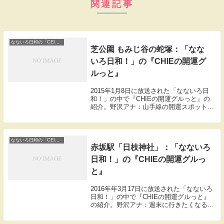
関連記事
なないろ日和の「CEIEの開運ぐるっと」
芝公園 もみじ谷の蛇塚：「なな
いろ日和！」の『CHIEの開運グ
ルっと』
2015年1月8日に放送された「なないろ日
和！」の中で『CHIEの開運グルっと』の
紹介。野沢アナ：山手線の開運スポットを
スピリチュアル女子大生CEIEさんが案
内。今回は浜松町ですね。開運スポットは
東京タワーの真下なんです。こちらのもみ
じ谷と...
なないろ日和の「CEIEの開運ぐるっと」
赤坂駅「日枝神社」：「なないろ
日和！」の『CHIEの開運グルっ
と』
2016年年3月17日に放送された「なないろ
日和！」の中で『CHIEの開運グルっと』
の紹介。野沢アナ：週末に行きたくなる開
運スポットを開運案内人CEIEさんが紹
介。本日は赤坂駅からほど近い日枝神社。