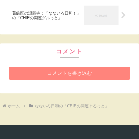
葛飾区の證願寺：「なないろ日和！」
の『CHIEの開運グルっと』
コメント
コメントを書き込む
ホーム
なないろ日和の「CEIEの開運ぐるっと」