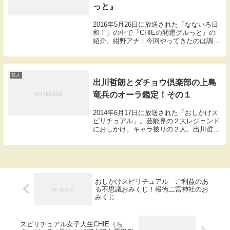
っと』
2016年5月26日に放送された「なないろ日
和！」の中で『CHIEの開運グルっと』の
紹介。紺野アナ：今回やってきたのは調布
駅から徒歩5分のところにある布多天神
社。学問の神様として知られている菅原道
真が祀られている歴史のある神社です。
【布多天...
芸人
出川哲朗とダチョウ倶楽部の上島
竜兵のオーラ鑑定！その１
2014年6月17日に放送された「おしかけス
ピリチュアル」。芸能界の２大レジェンド
におしかけ。キャラ被りの２人。出川哲朗
とダチョウ倶楽部の上島竜兵。リアクショ
ン芸人の第一線を走り続ける２人。どっち
が早くテレビから消える？岡田「さあちえ
ちゃん...
おしかけスピリチュアル ご利益のあ
る不思議おみくじ！報徳二宮神社のお
みくじ
スピリチュアル女子大生CHIE（ち