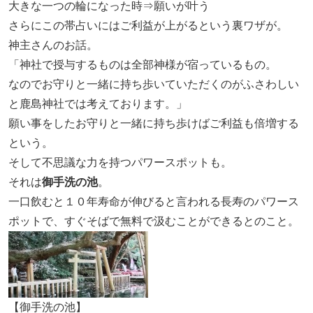
大きな一つの輪になった時⇒願いが叶う
さらにこの帯占いにはご利益が上がるという裏ワザが。
神主さんのお話。
「神社で授与するものは全部神様が宿っているもの。
なのでお守りと一緒に持ち歩いていただくのがふさわしい
と鹿島神社では考えております。」
願い事をしたお守りと一緒に持ち歩けばご利益も倍増する
という。
そして不思議な力を持つパワースポットも。
それは
御手洗の池
。
一口飲むと１０年寿命が伸びると言われる長寿のパワース
ポットで、すぐそばで無料で汲むことができるとのこと。
【御手洗の池】