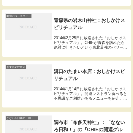
CHIEが答えを導くコーナー「開運CHIE
袋」今宵のテーマは取り上げてほしいとい
う声の多かった子宝。街の人々に聞いた子
宝に恵...
開運パワースポット
青森県の岩木山神社：おしかけス
ピリチュアル
2014年2月25日に放送された「おしかけス
ピリチュアル」。CHIEが青森を訪れたら
絶対に行きたいという東北最強のパワース
ポット、弘前市にある岩木山神社を訪れま
す。こちらは青森県で最大の広さを誇る神
社。ご利益の評判から参拝客は年間40万人
に...
おすすめ飲食店
溝口のたまい本店：おしかけスピ
リチュアル
2014年1月14日に放送された「おしかけス
ピリチュアル」。開運レストラン食べると
不思議なご利益があるメニューを紹介。
【金運アップ間違いなし！？お金が舞い込
む不思議なつくね】そのお店があるのは神
奈川県川崎市の溝の口駅から徒歩5分の繁
華街にあ...
なないろ日和の「CEIEの開運ぐるっと」
調布市「布多天神社」：「なない
ろ日和！」の『CHIEの開運グル