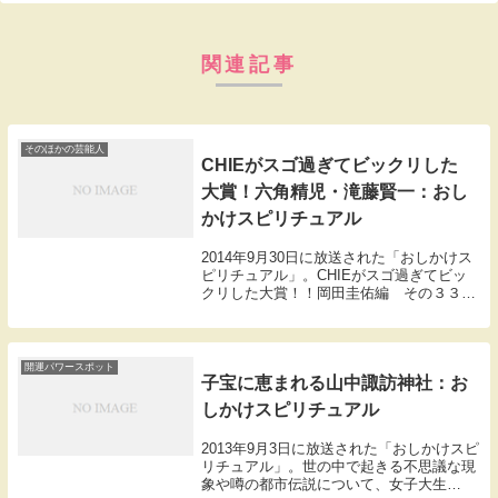
関連記事
そのほかの芸能人
CHIEがスゴ過ぎてビックリした
大賞！六角精児・滝藤賢一：おし
かけスピリチュアル
2014年9月30日に放送された「おしかけス
ピリチュアル」。CHIEがスゴ過ぎてビッ
クリした大賞！！岡田圭佑編 その３３度
の離婚をし、４度目の結婚を果たした六角
精児と柄本明のサラブレッド、柄本時生の
俳優コンビ。収録後のインタビュー。六角
「そ...
開運パワースポット
子宝に恵まれる山中諏訪神社：お
しかけスピリチュアル
2013年9月3日に放送された「おしかけスピ
リチュアル」。世の中で起きる不思議な現
象や噂の都市伝説について、女子大生