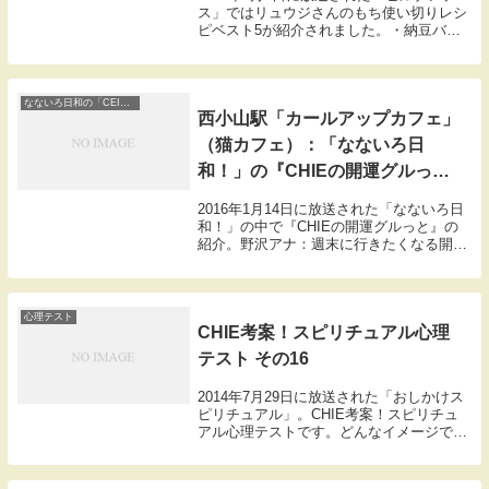
ス」ではリュウジさんのもち使い切りレシ
ピベスト5が紹介されました。・納豆バタ
ーしょう油餅・おもちの豆乳グラタンスー
プ・豚玉もち・ペッパーバターハニーも
ち・もちボナーラ・とろとろ切り餅うどん
こちらでは...
なないろ日和の「CEIEの開運ぐるっと」
西小山駅「カールアップカフェ」
（猫カフェ）：「なないろ日
和！」の『CHIEの開運グルっ
と』
2016年1月14日に放送された「なないろ日
和！」の中で『CHIEの開運グルっと』の
紹介。野沢アナ：週末に行きたくなる開運
スポットを開運案内人CEIEさんが紹介。
CEIE「今回の開運スポットは西小山駅の
すぐ近くなんですけど。あっありまし
た。...
心理テスト
CHIE考案！スピリチュアル心理
テスト その16
2014年7月29日に放送された「おしかけス
ピリチュアル」。CHIE考案！スピリチュ
アル心理テストです。どんなイメージでも
いいので、あなたの辿り着きたいゴールを
想像してください。そのゴールはどんな光
の色に包まれていますか？①青②赤③黄色