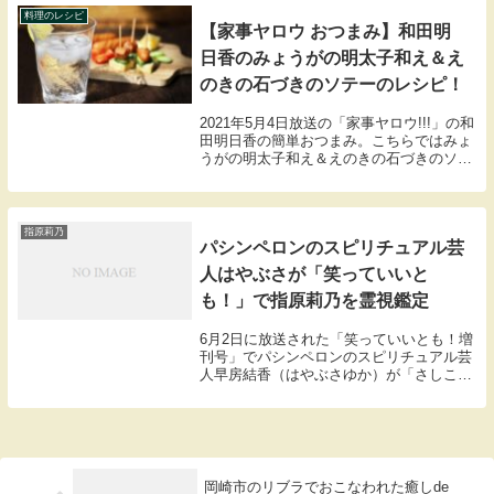
④白...
料理のレシピ
【家事ヤロウ おつまみ】和田明
日香のみょうがの明太子和え＆え
のきの石づきのソテーのレシピ！
2021年5月4日放送の「家事ヤロウ!!!」の和
田明日香の簡単おつまみ。こちらではみょ
うがの明太子和え＆えのきの石づきのソテ
ーのの材料や作り方のレシピをまとめまし
たので紹介します。
指原莉乃
パシンペロンのスピリチュアル芸
人はやぶさが「笑っていいと
も！」で指原莉乃を霊視鑑定
6月2日に放送された「笑っていいとも！増
刊号」でパシンペロンのスピリチュアル芸
人早房結香（はやぶさゆか）が「さしこ」
こと指原莉乃を霊視鑑定しました。その様
子を紹介します。はやぶさ「まずはオーラ
の色ですけれども、オーラの色は瞬時に変
わるものな...
岡崎市のリブラでおこなわれた癒しde