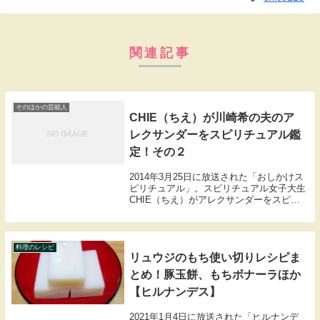
関連記事
そのほかの芸能人
CHIE（ちえ）が川崎希の夫のア
レクサンダーをスピリチュアル鑑
定！その２
2014年3月25日に放送された「おしかけス
ピリチュアル」。スピリチュアル女子大生
CHIE（ちえ）がアレクサンダーをスピリ
チュアル鑑定します。その１からの続きで
す。浮気をしながらも妻が一番だというこ
の男。何とも理解しがたい人間性の持ち
主。し...
料理のレシピ
リュウジのもち使い切りレシピま
とめ！豚玉餅、もちボナーラほか
【ヒルナンデス】
2021年1月4日に放送された「ヒルナンデ