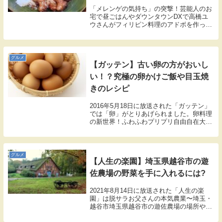
「メレンゲの気持ち」の突撃！芸能人のお
宅で昼ごはんやダウンタウンDXで高橋ユ
ウさんがフィリピン料理のアドボを作って
いました。こちらではアドボの材料や作り
方のレシピをまとめましたので紹介しま
す。
グルメ
【ガッテン】古い卵の方がおいし
い！？究極の卵かけご飯や目玉焼
きのレシピ
2016年5月18日に放送された「ガッテン」
では「卵」がとりあげられました。卵料理
の新世界！ふわふわプリプリ自由自在大人
気のふわふわオムレツや、究極の卵かけご
はん！そんな卵を楽しむ一番のカギは、
「冷蔵庫で少し寝かせた卵」を使うことで
した。ガ...
グルメ
【人生の楽園】埼玉県越谷市の遊
佐農場の野菜を手に入れるには?
2021年8月14日に放送された「人生の楽
園」は脱サラお父さんの本気農業〜埼玉・
越谷市埼玉県越谷市の遊佐農場の場所や野
菜を手に入れる方法などの紹介をします。