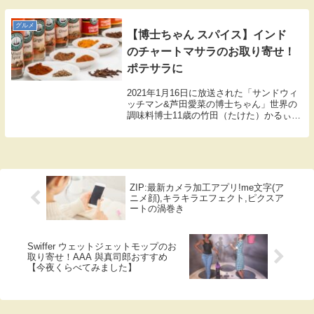
グルメ
【博士ちゃん スパイス】インド
のチャートマサラのお取り寄せ！
ポテサラに
2021年1月16日に放送された「サンドウィ
ッチマン&芦田愛菜の博士ちゃん」世界の
調味料博士11歳の竹田（たけた）かるぃー
とくんが新たに身近な料理が劇的においし
くなるネットで買える激ウマ調味料4選を
教えてくれました。こちらではインドの万
能調...
ZIP:最新カメラ加工アプリ!me文字(ア
ニメ顔),キラキラエフェクト,ピクスア
ートの渦巻き
Swiffer ウェットジェットモップのお
取り寄せ！AAA 與真司郎おすすめ
【今夜くらべてみました】