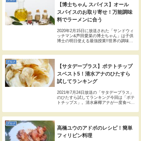
グルメ
【博士ちゃん スパイス】オール
スパイスのお取り寄せ！万能調味
料でラーメンに合う
2020年2月15日に放送された「サンドウィ
ッチマン&芦田愛菜の博士ちゃん」は子供
博士の明日使える最強授業!!世界の調味料
を駆使し、家でも1日3食全て作るという博
士ちゃん。 世界の調味料博士10歳の名前
は竹田（たけた）かるぃーとくん。今回
は...
グルメ
【サタデープラス】ポテトチップ
スベスト5！清水アナのひたすら
試してランキング
2021年7月24日放送の「サタデープラス」
のひたすら試してランキング今回は「ポテ
トチップス」。清水麻椰アナが一度食べた
ら止まらない、人気の17種類をサタプラ独
自の方法で徹底調査。 サタプラ的のポテト
チップスのおすすめベスト5を紹介します
グルメ
高橋ユウのアドボのレシピ！簡単
フィリピン料理