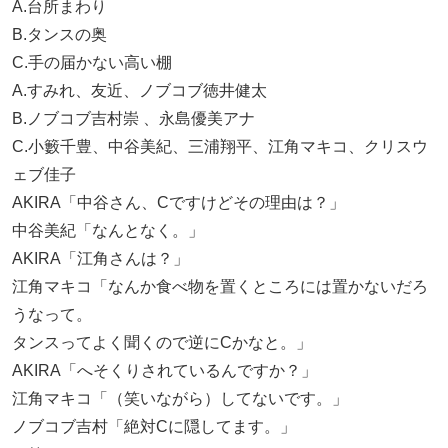
A.台所まわり
B.タンスの奥
C.手の届かない高い棚
A.すみれ、友近、ノブコブ徳井健太
B.ノブコブ吉村崇 、永島優美アナ
C.小籔千豊、中谷美紀、三浦翔平、江角マキコ、クリスウ
ェブ佳子
AKIRA「中谷さん、Cですけどその理由は？」
中谷美紀「なんとなく。」
AKIRA「江角さんは？」
江角マキコ「なんか食べ物を置くところには置かないだろ
うなって。
タンスってよく聞くので逆にCかなと。」
AKIRA「へそくりされているんですか？」
江角マキコ「（笑いながら）してないです。」
ノブコブ吉村「絶対Cに隠してます。」