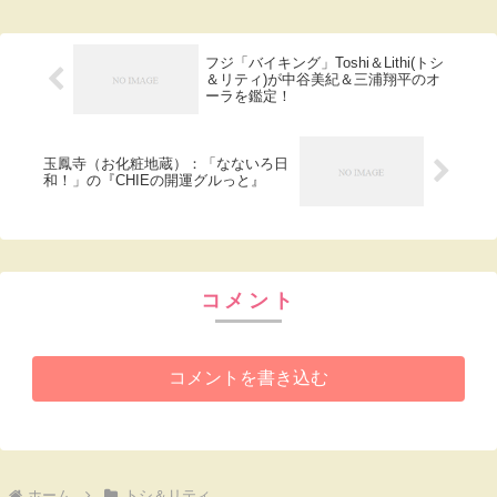
植物公園。こちらにはおよそ10万本の樹
木...
フジ「バイキング」Toshi＆Lithi(トシ
＆リティ)が中谷美紀＆三浦翔平のオ
ーラを鑑定！
玉鳳寺（お化粧地蔵）：「なないろ日
和！」の『CHIEの開運グルっと』
コメント
コメントを書き込む
ホーム
トシ＆リティ