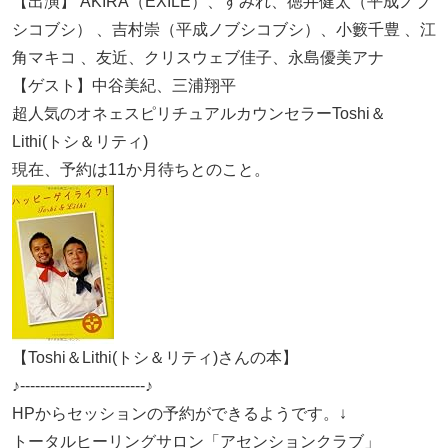
【出演】 AKIRA（EXILE）、すみれ、徳井健太（平成ノブ
シコブシ） 、吉村崇（平成ノブシコブシ）、小籔千豊 、江
角マキコ 、友近、クリスウェブ佳子、永島優美アナ
【ゲスト】中谷美紀、三浦翔平
超人気のオネェスピリチュアルカウンセラーToshi＆
Lithi(トシ＆リティ)
現在、予約は11か月待ちとのこと。
【Toshi＆Lithi(トシ＆リティ)さんの本】
♪-------------------------♪
HPからセッションの予約ができるようです。↓
トータルヒーリングサロン「アセンションクラブ」