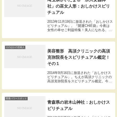
社」の巫女人形：おしかけスピリ
チュアル
2013年11月19日に放送された「おしかけス
ピリチュアル」。『開運CHIE袋』今夜は
女性の幸せご利益特集！美人になれる、彼
氏が出来る、子宝に恵まれるなど女性を幸
せにする神社を大公開！その２『彼氏がで
きちゃう！？神社』その神社は埼玉県さい
た...
そのほかの芸能人
美容整形 高須クリニックの高須
克弥院長をスピリチュアル鑑定！
その１
2014年9月16日に放送された「おしかけス
ピリチュアル」。ちえが高須クリニックの
高須克弥院長をスピリチュアル鑑定。今回
のターゲットは美容整形のパイオニア高須
克弥院長。岡田「今おいくつなんです
か？」高須克弥「７０歳です。」
CEIE「え～。」...
開運パワースポット
青森県の岩木山神社：おしかけス
ピリチュアル