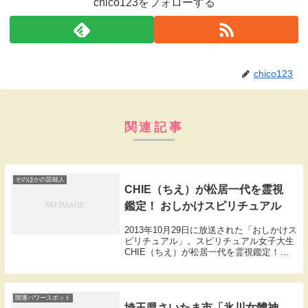
chico123をフォローする
chico123
関連記事
そのほかの芸能人
CHIE（ちえ）が松居一代を霊視
鑑定！ おしかけスピリチュアル
2013年10月29日に放送された「おしかけス
ピリチュアル」。スピリチュアル女子大生
CHIE（ちえ）が松居一代を霊視鑑定！松
居一代の自宅をCHIEと坪倉由幸（我が
家）が訪問。まずは自宅の中を探索して夫
婦の実像に迫ります。松居一代「ここがリ
ビ...
開運パワースポット
埼玉県さいたま市「氷川女體神