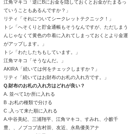
江角マキコ「逆にBにお金を隠しておくとお金がたまるっ
ていうこともあるんですか？」
リティ「それについてシークレットテクニック！」
トシ「へそくりと貯金通帳もそうなんですが、ただしまう
んじゃなくて黄色の巾着に入れてしまっておくとより金運
がアップします。」
トシ「わたしたちもしています。」
江角マキコ「そうなんだ。」
AKIRA「続いては何をチェックしますか？」
リティ「続いてはお財布のお札の入れ方です。」
Q.財布のお札の入れ方はどれが良い？
A. 並べて1か所に入れる
B .お札の種類で分ける
C .入って来た順に入れる
A.中谷美紀、三浦翔平、江角マキコ、すみれ、小籔千
豊、、ノブコブ吉村崇、友近、永島優美アナ