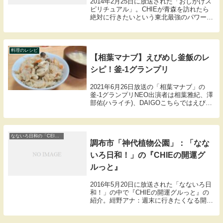
2014年2月25日に放送された「おしかけス
ピリチュアル」。CHIEが青森を訪れたら
絶対に行きたいという東北最強のパワース
ポット、弘前市にある岩木山神社を訪れま
す。こちらは青森県で最大の広さを誇る神
社。ご利益の評判から参拝客は年間40万人
に...
料理のレシピ
【相葉マナブ】えびめし釜飯のレ
シピ！釜-1グランプリ
2021年6月26日放送の「相葉マナブ」の
釜-1グランプリNEO出演者は相葉雅紀、澤
部佑(ハライチ)、DAIGOこちらではえびめ
し釜飯の材料や作り方のレシピをまとめま
したので紹介します。
なないろ日和の「CEIEの開運ぐるっと」
調布市「神代植物公園」：「なな
いろ日和！」の『CHIEの開運グ
ルっと』
2016年5月20日に放送された「なないろ日
和！」の中で『CHIEの開運グルっと』の
紹介。紺野アナ：週末に行きたくなる開運
スポットを開運案内人CEIEさんが紹介。
本日は都内唯一の植物公園、調布市の神代