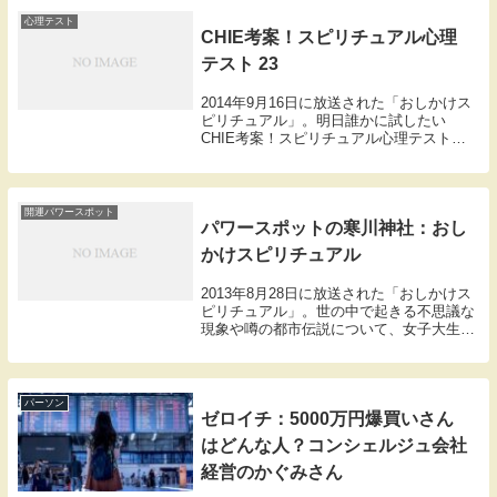
だが、毎日のように様々な小さな不幸が...
心理テスト
CHIE考案！スピリチュアル心理
テスト 23
2014年9月16日に放送された「おしかけス
ピリチュアル」。明日誰かに試したい
CHIE考案！スピリチュアル心理テストで
す。想像してください。夢の中であなたは
宇宙船に乗っています。どこに向かってい
ますか？①木星②火星③土星④水星
↓↓↓↓↓↓↓...
開運パワースポット
パワースポットの寒川神社：おし
かけスピリチュアル
2013年8月28日に放送された「おしかけス
ピリチュアル」。世の中で起きる不思議な
現象や噂の都市伝説について、女子大生
CHIEが答えを導くコーナー「開運CHIE
袋」今回はCHIEが視聴者から寄せられた
質問に回答する、開運夏期講習を開催！ゲ
ス...
パーソン
ゼロイチ：5000万円爆買いさん
はどんな人？コンシェルジュ会社
経営のかぐみさん