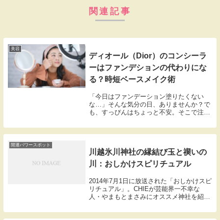
関連記事
美容
ディオール（Dior）のコンシーラ
ーはファンデションの代わりにな
る？時短ベースメイク術
「今日はファンデーション塗りたくない
な…」そんな気分の日、ありませんか？で
も、すっぴんはちょっと不安。そこで注目
されているのが、ディオールのコンシーラ
ー。これ1本でベースメイクが完成するっ
て噂、聞いたことありませんか？「ファン
デーションなし...
開運パワースポット
川越氷川神社の縁結び玉と禊いの
川：おしかけスピリチュアル
2014年7月1日に放送された「おしかけスピ
リチュアル」。CHIEが芸能界一不幸な
人・やまもとまさみにオススメ神社を紹介
することに。やまもとは2014年 R-1ぐらん
ぷりで優勝し、順風満帆な人生に思えるの