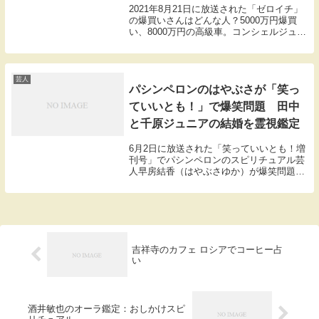
2021年8月21日に放送された「ゼロイチ」
の爆買いさんはどんな人？5000万円爆買
い、8000万円の高級車。コンシェルジュ会
社「ARKADEAR」を経営しているかぐみ
さんの紹介です！
芸人
パシンペロンのはやぶさが「笑っ
ていいとも！」で爆笑問題 田中
と千原ジュニアの結婚を霊視鑑定
6月2日に放送された「笑っていいとも！増
刊号」でパシンペロンのスピリチュアル芸
人早房結香（はやぶさゆか）が爆笑問題
田中と千原ジュニアの結婚について霊視鑑
定しました。その様子を紹介します。千原
ジュニア「いくつですか」爆笑問題 田中
「48歳。...
吉祥寺のカフェ ロシアでコーヒー占
い
酒井敏也のオーラ鑑定：おしかけスピ