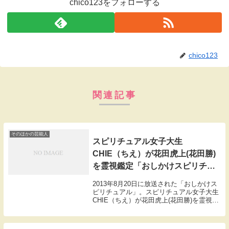
chico123をフォローする
chico123
関連記事
そのほかの芸能人
スピリチュアル女子大生
CHIE（ちえ）が花田虎上(花田勝)
を霊視鑑定「おしかけスピリチュ
アル」 前編
2013年8月20日に放送された「おしかけス
ピリチュアル」。スピリチュアル女子大生
CHIE（ちえ）が花田虎上(花田勝)を霊視鑑
定します。(前編)今夜のターゲットは花田
虎上（花田勝）。息子の将来がとにかく心
配という母親の藤田紀子からの依頼。藤...