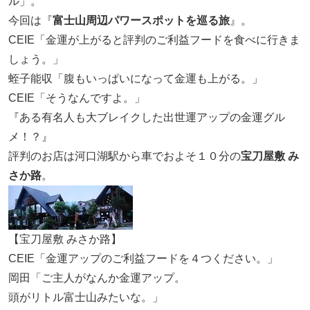
ル」。
今回は『
富士山周辺パワースポットを巡る旅
』。
CEIE「金運が上がると評判のご利益フードを食べに行きま
しょう。」
蛭子能収「腹もいっぱいになって金運も上がる。」
CEIE「そうなんですよ。」
『ある有名人も大ブレイクした出世運アップの金運グル
メ！？』
評判のお店は河口湖駅から車でおよそ１０分の
宝刀屋敷 み
さか路
。
【宝刀屋敷 みさか路】
CEIE「金運アップのご利益フードを４つください。」
岡田「ご主人がなんか金運アップ。
頭がリトル富士山みたいな。」