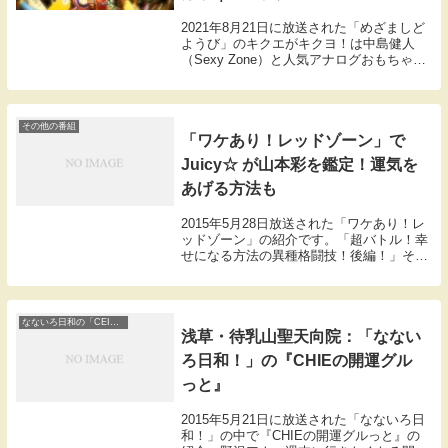
2021年8月21日に放送された「めざましど
ようび」のキクエがキクヨ！は中島健人
（Sexy Zone）と人気アナログおもちゃを
体験。こちらでは人気アナログおもちゃベ
スト5を紹介します！
その他の番組
「ワケあり！レッドゾーン」で
Juicy☆ が山本彩を鑑定！運気を
あげる方法も
2015年5月28日放送された「ワケあり！レ
ッドゾーン」の紹介です。「超バトル！幸
せになる方法の異種格闘技！後編！」その
３今回のワケあり人は「ワケあり幸せ案内
人」出演：ライセンス（藤原一裕、井本貴
史）、山本彩（MNB48）ワケあり幸せ案内
人...
なないろ日和の「CEIEの開運ぐるっと」
浅草・待乳山聖天向院：「なない
ろ日和！」の『CHIEの開運グル
っと』
2015年5月21日に放送された「なないろ日
和！」の中で『CHIEの開運グルっと』の