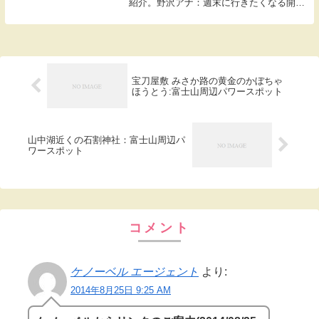
紹介。野沢アナ：週末に行きたくなる開運
スポットを開運案内人CEIEさんが紹介。
CEIE「浅草駅から10分ほどの今回ご紹介
する開運スポットがこちら、待乳山聖天...
宝刀屋敷 みさか路の黄金のかぼちゃ
ほうとう:富士山周辺パワースポット
山中湖近くの石割神社：富士山周辺パ
ワースポット
コメント
ケノーベル エージェント
より:
2014年8月25日 9:25 AM