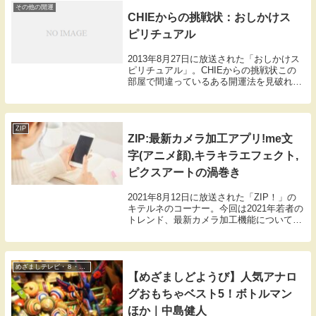
その他の開運
CHIEからの挑戦状：おしかけス
ピリチュアル
2013年8月27日に放送された「おしかけス
ピリチュアル」。CHIEからの挑戦状この
部屋で間違っているある開運法を見破れ！
間違っている開運法を見抜くクイズヒント
はお金を招くと思われているアレ正解発表
正解は左手をあげた招き猫。左手は人を招
き、...
ZIP
ZIP:最新カメラ加工アプリ!me文
字(アニメ顔),キラキラエフェクト,
ピクスアートの渦巻き
2021年8月12日に放送された「ZIP！」の
キテルネのコーナー。今回は2021年若者の
トレンド、最新カメラ加工機能について紹
介。ARエフェクトやインスタでよく見る
アニメ顔エフェクト。さらに韓国発の最新
エフェクトまで！
めざましテレビ・８・どようび
【めざましどようび】人気アナロ
グおもちゃベスト5！ボトルマン
ほか｜中島健人