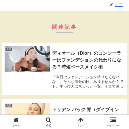
ちこ
関連記事
美容
ディオール（Dior）のコンシーラ
ーはファンデションの代わりにな
る？時短ベースメイク術
「今日はファンデーション塗りたくない
な…」そんな気分の日、ありませんか？で
も、すっぴんはちょっと不安。そこで注目
されているのが、ディオールのコンシーラ
ー。これ1本でベースメイクが完成するっ
て噂、聞いたことありませんか？「ファン
デーションなし...
美容
トリデン パック 青（ダイブイン
マスクパック）の口コミ 評判！
使う順番も紹介
ホーム
検索
トップ
サイドバー