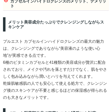
カプセルインハイドロクレンズのメリット、デメリッ
ト
メリット美容成分たっぷりでクレンジングしながらス
キンケア
プルエスト カプセルインハイドロクレンズの最大の魅力
は、クレンジングでありながら“美容液のような使い心
地”が実感できる点です。
6種のビタミンカプセルと41種類の美容成分が贅沢に配合
されており、メイクや汚れを落とすだけでなく、肌をやさ
しく包み込みながら潤いとハリを与えてくれます。
乾燥肌敏感肌の人でも安心して使える処方で、クレンジン
グ後のスキンケアが不要と感じるほどの保湿感が得られる
のも大きなメリットです。