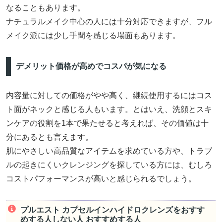
なることもあります。
ナチュラルメイク中心の人には十分対応できますが、フル
メイク派には少し手間を感じる場面もあります。
デメリット価格が高めでコスパが気になる
内容量に対しての価格がやや高く、継続使用するにはコス
ト面がネックと感じる人もいます。とはいえ、洗顔とスキ
ンケアの役割を1本で果たせると考えれば、その価値は十
分にあるとも言えます。
肌にやさしい高品質なアイテムを求めている方や、トラブ
ルの起きにくいクレンジングを探している方には、むしろ
コストパフォーマンスが高いと感じられるでしょう。
プルエスト カプセルインハイドロクレンズをおすす
めする人しない人 おすすめする人