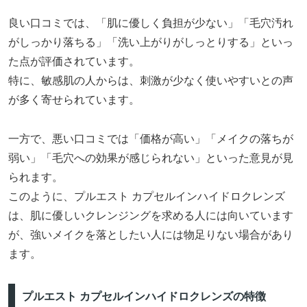
良い口コミでは、「肌に優しく負担が少ない」「毛穴汚れ
がしっかり落ちる」「洗い上がりがしっとりする」といっ
た点が評価されています。
特に、敏感肌の人からは、刺激が少なく使いやすいとの声
が多く寄せられています。
一方で、悪い口コミでは「価格が高い」「メイクの落ちが
弱い」「毛穴への効果が感じられない」といった意見が見
られます。
このように、プルエスト カプセルインハイドロクレンズ
は、肌に優しいクレンジングを求める人には向いています
が、強いメイクを落としたい人には物足りない場合があり
ます。
プルエスト カプセルインハイドロクレンズの特徴