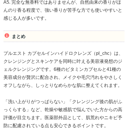
A5. 完全な無香料ではありませんが、自然由来の香りがほ
んのり香る程度で、強い香りが苦手な方でも使いやすいと
感じる人が多いです。
まとめ
プルエスト カプセルインハイドロクレンズ（pl_chc）は、
クレンジングとスキンケアを同時に叶える美容液発想のジ
ェルクレンジングです。6種のビタミンカプセルと41種の
美容成分が贅沢に配合され、メイクや毛穴汚れをやさしく
オフしながら、しっとりなめらかな肌に整えてくれます。
「洗い上がりがつっぱらない」「クレンジング後の肌がふ
っくらする」など、乾燥や敏感肌で悩んでいた方からの高
評価が目立ちます。医薬部外品として、肌荒れやニキビ予
防に配慮されている点も安心できるポイントです。