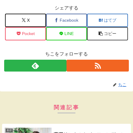
シェアする
X
Facebook
はてブ
Pocket
LINE
コピー
ちこをフォローする
ちこ
関連記事
美容