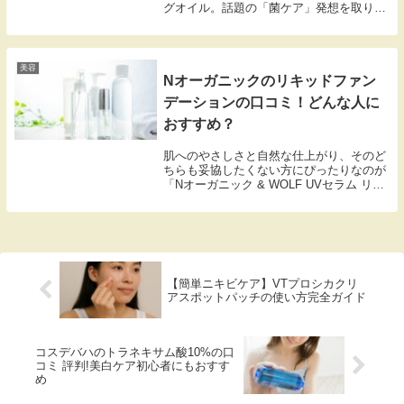
グオイル。話題の「菌ケア」発想を取り入
れたスキンケアとして、敏感肌や乾燥肌に
悩む方を中心に注目を集めています。今回
は、KINS クレンジングオイルのリアルな
口コミ...
美容
Nオーガニックのリキッドファン
デーションの口コミ！どんな人に
おすすめ？
肌へのやさしさと自然な仕上がり、そのど
ちらも妥協したくない方にぴったりなのが
「Nオーガニック & WOLF UVセラム リキ
ッドファンデーション 002 ライトベージ
ュ」です。13種の美容成分を配合し、スキ
ンケアしながらメイクができる理想的...
【簡単ニキビケア】VTプロシカクリ
アスポットパッチの使い方完全ガイド
コスデバハのトラネキサム酸10%の口
コミ 評判!美白ケア初心者にもおすす
め