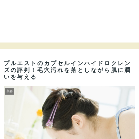
プルエストのカプセルインハイドロクレン
ズの評判！毛穴汚れを落としながら肌に潤
いを与える
美容