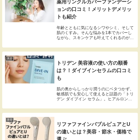
薬用リンクルカバーファンデーシ
ョンの口コミ！メリットデメリッ
トも紹介
年齢とともに気になるシワやシミ、そして
肌のくすみ。そんな悩みを1本でカバーし
ながら、スキンケアも叶えてくれるのが
「WrinkFade 薬用リンクルカバーファンデ
ーション」です。有効成分ナイアシンアミ
ドを配合し、医薬部外品としてシワ改善と
美白...
美容
トリデン 美容液の使い方の順番
は？！ダイブインセラムの口コミ
も
肌の奥からしっかり潤うのにベタつかず、
敏感肌でも安心して使えると話題の「トリ
デン ダイブイン セラム」。ヒアルロン酸
の力で乾燥知らずの肌へ導き、重ね付けし
ても軽やかな使用感が好評です。口コミで
も高評価が多く、特に以下のような声が寄
せられてい...
美容
リファファインバブルピュアとU
の違いとは？美容・節水・価格で
選ぶ