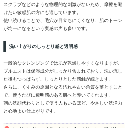
スクラブなどのような物理的な刺激がないため、摩擦を避
けたい敏感肌の方にも適しています。
使い続けることで、毛穴が目立ちにくくなり、肌のトーン
が均一になるという実感の声も多いです。
洗い上がりのしっとり感と透明感
一般的なクレンジングでは肌が乾燥しやすくなりますが、
プルエストは保湿成分がしっかり含まれており、洗い流し
た後もつっぱらず、しっとりとした感触が続きます。
さらに、くすみの原因となる汚れや古い角質を落とすこと
で、使うたびに透明感のある肌へと導いてくれます。
朝の洗顔代わりとして使う人もいるほど、やさしい洗浄力
と心地よい仕上がりです。