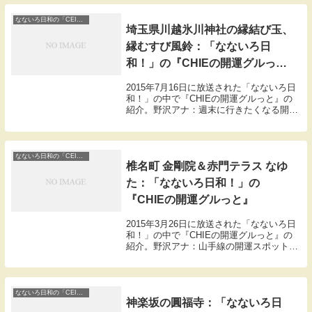
いい雰囲気なんですけど、ここにある開運
ス...
なないろ日和の「CEIEの開運ぐるっと」
埼玉県川越氷川神社の縁結び玉、
縁むすび風鈴：「なないろ日
和！」の『CHIEの開運グルっ
と』
2015年7月16日に放送された「なないろ日
和！」の中で『CHIEの開運グルっと』の
紹介。野沢アナ：週末に行きたくなる開運
スポットを開運案内人CEIEさんが紹介。
本日の開運スポットは街並みが人気の埼玉
県の川越。その総鎮守である氷川神社をご
紹...
なないろ日和の「CEIEの開運ぐるっと」
椎名町 金剛院＆赤門テラス なゆ
た：「なないろ日和！」の
『CHIEの開運グルっと』
2015年3月26日に放送された「なないろ日
和！」の中で『CHIEの開運グルっと』の
紹介。野沢アナ：山手線の開運スポットを
スピリチュアル女子大生CEIEさんが案
内。本日の開運スポットは池袋駅からで
す。CEIE「今回、私がご紹介する開運ス
ポッ...
なないろ日和の「CEIEの開運ぐるっと」
神楽坂の圓福寺：「なないろ日