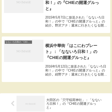
和！」の『CHIEの開運グルっ
と』
2015年5月7日に放送された「なないろ日
和！」の中で『CHIEの開運グルっと』の
紹介。野沢アナ：週末に行きたくなる開運
スポットを開運案内人CEIEさんが紹介。
今回は牛込神楽坂駅からほど近い場所にあ
る圓福寺。江戸時代には徳川家に祈祷や厄
除け...
なないろ日和の「CEIEの開運ぐるっと」
横浜中華街「はこにわプレー
ト」：「なないろ日和！」の
『CHIEの開運グルっと』
2016年5月12日に放送された「なないろ日
和！」の中で『CHIEの開運グルっと』の
紹介。紺野アナ：週末に行きたくなる開運
スポットを開運案内人CEIEさんが紹介。
本日やってきたのは元町商店街にある「開
運カフェ はこにわプレート」は風水にも
と...
大田区の「穴守稲荷神社」：「なない
ろ日和！」の『CHIEの開運グルっ
と』