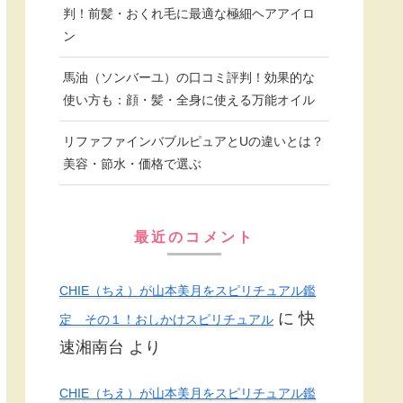
判！前髪・おくれ毛に最適な極細ヘアアイロ
ン
馬油（ソンバーユ）の口コミ評判！効果的な
使い方も：顔・髪・全身に使える万能オイル
リファファインバブルピュアとUの違いとは？
美容・節水・価格で選ぶ
最近のコメント
CHIE（ちえ）が山本美月をスピリチュアル鑑
に
快
定 その１！おしかけスピリチュアル
速湘南台
より
CHIE（ちえ）が山本美月をスピリチュアル鑑