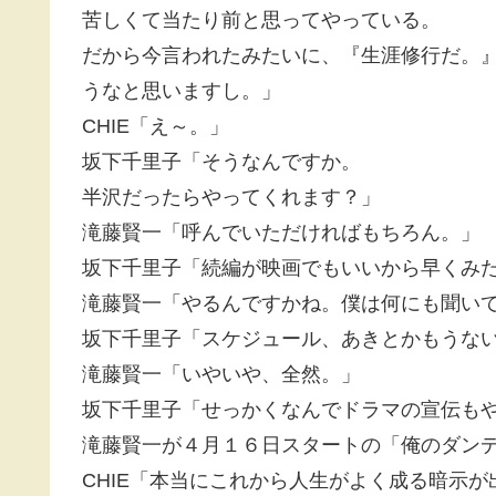
苦しくて当たり前と思ってやっている。
だから今言われたみたいに、『生涯修行だ。
うなと思いますし。」
CHIE「え～。」
坂下千里子「そうなんですか。
半沢だったらやってくれます？」
滝藤賢一「呼んでいただければもちろん。」
坂下千里子「続編が映画でもいいから早くみ
滝藤賢一「やるんですかね。僕は何にも聞い
坂下千里子「スケジュール、あきとかもうな
滝藤賢一「いやいや、全然。」
坂下千里子「せっかくなんでドラマの宣伝も
滝藤賢一が４月１６日スタートの「俺のダン
CHIE「本当にこれから人生がよく成る暗示が