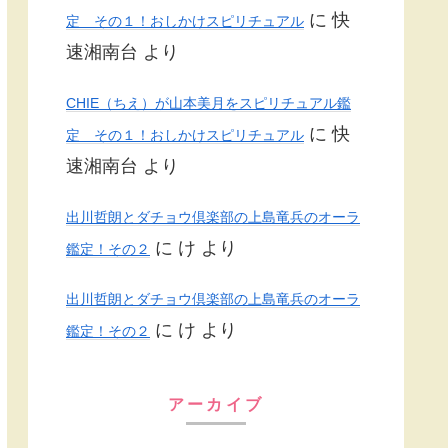
に
快
定 その１！おしかけスピリチュアル
速湘南台
より
CHIE（ちえ）が山本美月をスピリチュアル鑑
に
快
定 その１！おしかけスピリチュアル
速湘南台
より
出川哲朗とダチョウ倶楽部の上島竜兵のオーラ
に
け
より
鑑定！その２
出川哲朗とダチョウ倶楽部の上島竜兵のオーラ
に
け
より
鑑定！その２
アーカイブ