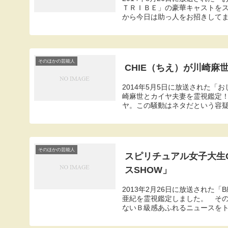
ＴＲＩＢＥ」の豪華キャストを
から今日は助っ人をお招きしてます
そのほかの芸能人
CHIE（ちえ）が川崎麻
2014年5月5日に放送された「
崎麻世とカイヤ夫妻を霊視鑑定
ヤ。この騒動はネタだという容疑が
そのほかの芸能人
スピリチュアル女子大生
スSHOW」
2013年2月26日に放送された
亜紀を霊視鑑定しました。 そ
ないＢ級感あふれるニュースをトピ