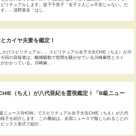
スピリチュアルします。坂下千里子「女子２人じゃ不安じゃない。だ
。」清野菜名「はじ...
世とカイヤ夫妻を鑑定！
おしかけスピリチュアル」。スピリチュアル女子大生CHIE（ちえ）が川
！今回の容疑者は、離婚騒動で世間を騒がせている川崎麻世とカイ
かかっている。川崎麻...
CHIE（ちえ）が八代亜紀を霊視鑑定！「B級ニュー
「B級ニュースSHOW」でスピリチュアル女子大生CHIE（ちえ）が八代
の様子を紹介します。この番組は、全国ニュースで報じられることの
ックス形式で紹介...